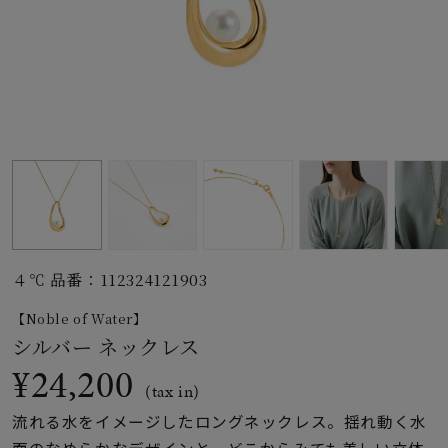
素材
カラー
誕生石
モチーフ
４℃ 品番：112324121903
石の色
【Noble of Water】
シルバー ネックレス
ファッションテイス
¥24,200
ト
(tax in)
流れる水をイメージしたロングネックレス。揺れ動く水