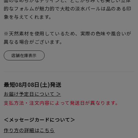
面のなめらかなデザインと、どこからみても美しい立体
着用シーン
的なフォルムが魅力的で大粒の淡水パールは品のある印
象を与えてくれます。
コレクション
※天然素材を使用しているため、実際の色味や風合いが
レディース
異なる場合がございます。
～
リングサイズ
店舗在庫表示
メンズ
～
リングサイズ
最短
08月08日(土)
発送
お届け予定日について ＞
価格
支払方法・注文内容によって発送日が異なります。
¥0
¥400,
＜メッセージカードについて＞
在庫
在庫ありのみ
すべて表示
作り方の詳細はこちら