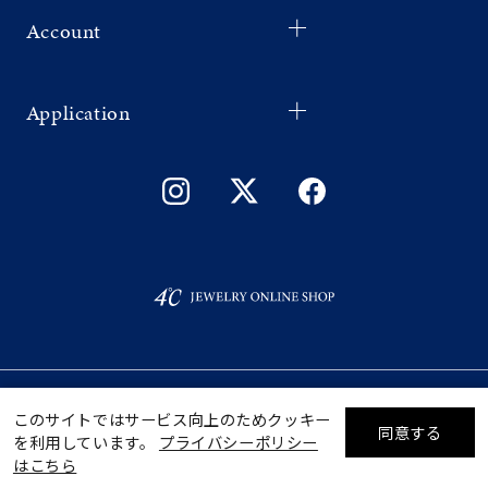
Account
Application
©F.D.C.PRODUCTS INC.
ギフトをお探しですか？
このサイトではサービス向上のためクッキー
同意する
を利用しています。
プライバシーポリシー
リセット
絞り込んで検索する
はこちら
eギフトで
贈る