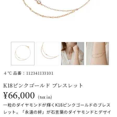
素材
カラー
誕生石
モチーフ
４℃ 品番：112341133101
石の色
K18ピンクゴールド ブレスレット
¥66,000
ファッションテイス
(tax in)
ト
一粒のダイヤモンドが輝くK18ピンクゴールドのブレス
レット。「永遠の絆」が石言葉のダイヤモンドとデザイ