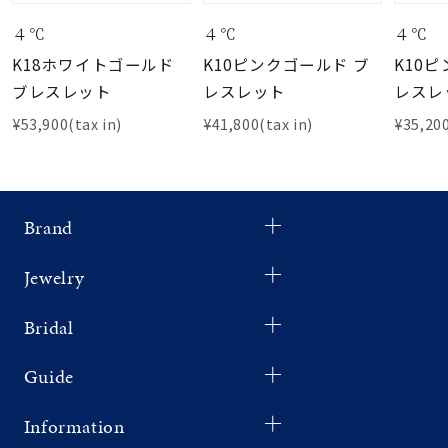
４℃
４℃
４℃
K18ホワイトゴールド
K10ピンクゴールド ブ
K10
ブレスレット
レスレット
レスレ
¥53,900(tax in)
¥41,800(tax in)
¥35,200
Brand
Jewelry
Bridal
Guide
Information