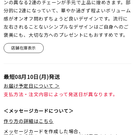
着用シーン
ンの異なる2連のチェーンが手元で上品に煌めきます。部
分的に2連になっていて、華やか過ぎず程よいボリューム
感がオンオフ問わずちょうど良いデザインです。流行に
コレクション
左右されることないシンプルなデザインはご自身へのご
褒美にも、大切な方へのプレゼントにもおすすめです。
レディース
～
店舗在庫表示
リングサイズ
メンズ
～
最短
08月10日(月)
発送
リングサイズ
お届け予定日について ＞
支払方法・注文内容によって発送日が異なります。
価格
¥0
¥400,
＜メッセージカードについて＞
作り方の詳細はこちら
在庫
在庫ありのみ
すべて表示
メッセージカードを作成した場合、