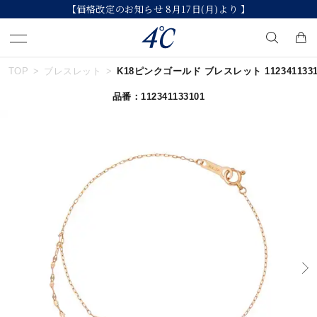
【価格改定のお知らせ 8月17日(月)より 】
TOP
ブレスレット
K18ピンクゴールド ブレスレット 1123411331
キーワードで検索する
品番：112341133101
人気検索キーワード
#summer
#ペア
#ダイヤモンド ネックレス
#エタニティ
#くまのプーさん
ブランド
４℃
カテゴリー
すべてのジュエリー