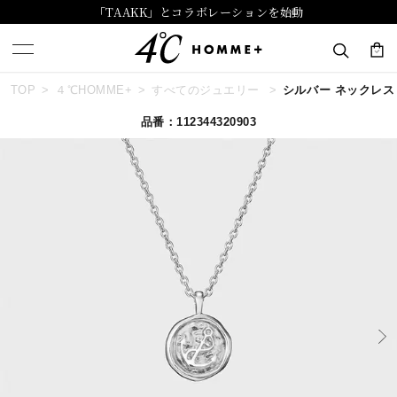
「TAAKK」とコラボレーションを始動
TOP
４℃HOMME+
すべてのジュエリー
シルバー ネックレ
キーワードで検索する
品番：112344320903
人気検索キーワード
#summer
#ダイヤモンド ネックレス
#くまのプーさん
#ペア
#エタニティ
ブランド
４℃ HOMME+
カテゴリー
すべてのジュエリー