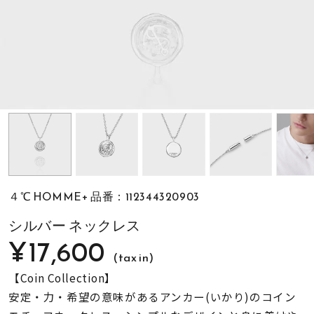
素材
カラー
誕生石
モチーフ
４℃ HOMME+ 品番：112344320903
石の色
シルバー ネックレス
¥17,600
(tax in)
ファッションテイス
ト
【Coin Collection】
安定・力・希望の意味があるアンカー(いかり)のコイン