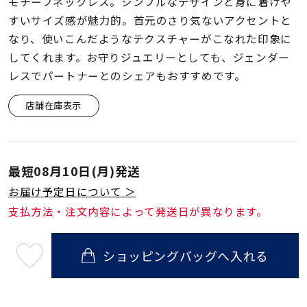
着用シーン
モチーフネックレス。シンプルなデザインと身に着けや
すいサイズ感が魅力的。首元のさり気ないアクセントと
なり、使いこんだようなテクスチャーがこなれた印象に
コレクション
してくれます。お守りジュエリーとしても、ジェンダー
レスでパートナーとのシェアもおすすめです。
レディース
～
店舗在庫表示
リングサイズ
メンズ
最短
08月10日(月)
発送
～
リングサイズ
お届け予定日について ＞
支払方法・注文内容によって発送日が異なります。
価格
¥0
¥400,
ショッピングバッグへ入れる
最
短
08
在庫
在庫ありのみ
すべて表示
月
10
日