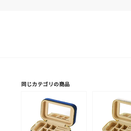
ファッションテイスト
フェミ
着用シーン
オフィ
耳周り
コレクション
公式オ
レディース
リングサイズ
同じカテゴリの商品
メンズ
リングサイズ
価格
¥0