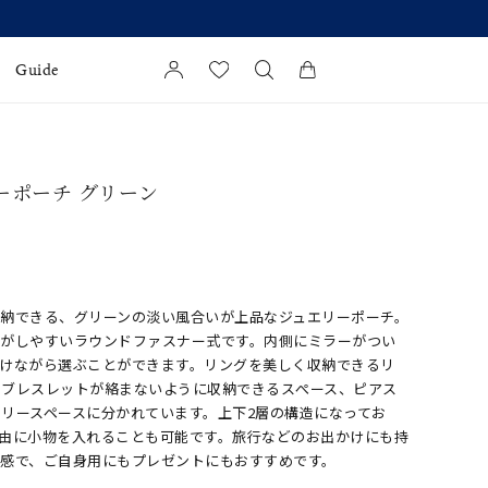
Guide
カートに商品がありません。
l Jewelry
ーポーチ グリーン
証
ダルサービス
ダルリングの選び方
収納できる、グリーンの淡い風合いが上品なジュエリーポーチ。
れがしやすいラウンドファスナー式です。内側にミラーがつい
つけながら選ぶことができます。リングを美しく収納できるリ
やブレスレットが絡まないように収納できるスぺース、ピアス
リースペースに分かれています。上下2層の構造になってお
自由に小物を入れることも可能です。旅行などのお出かけにも持
ズ感で、ご自身用にもプレゼントにもおすすめです。