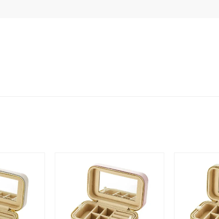
ニン
エレガント
カジュアル
フォーマル
モード
ス
ご褒美
記念日
誕生日
気分転換
デート
ジュエリー
腕周りジュエリー
ペアジュエリー
ベストセレ
ンラインショップ限定
～
～
¥400,00