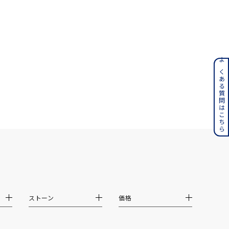
ンレス
よくある質問はこちら
その他
誕生石
6月の誕生石
月の誕生石
12月の誕生石
ムーン
フラワー
ストーン
価格
イエロー
ブラウン