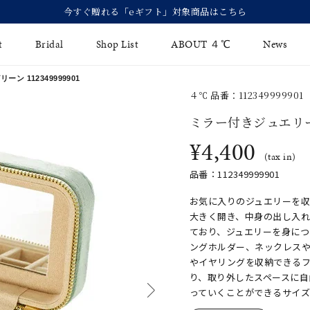
【価格改定のお知らせ 8月17日(月)より 】
t
Bridal
Shop List
ABOUT ４℃
News
 112349999901
４℃ 品番：112349999901
リング
Fashion Jewelry
Brida
ミラー付きジュエリ
イヤリング
¥4,400
ジュエリーケア
永久保
(tax in)
バングル
法人のお客様
ブライ
品番：112349999901
ペアブレスレット
ブライ
お気に入りのジュエリーを
大きく開き、中身の出し入
その他のアイテム
ており、ジュエリーを身に
ングホルダー、ネックレス
やイヤリングを収納できるフ
り、取り外したスペースに
っていくことができるサイ