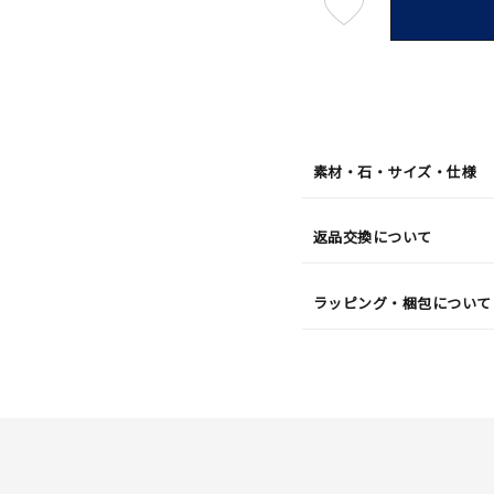
最
短
08
月
08
日
(土)
発
送
¥4,40
素材・石・サイズ・仕様
返品交換について
ラッピング・梱包について