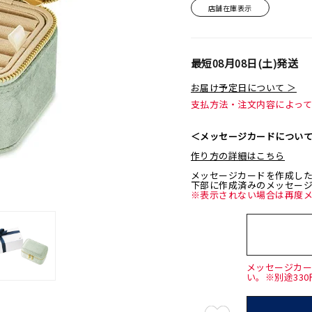
店舗在庫表示
最短
08月08日(土)
発送
お届け予定日について ＞
支払方法・注文内容によっ
＜メッセージカードについ
作り方の詳細はこちら
メッセージカードを作成し
下部に作成済みのメッセー
※表示されない場合は再度
メッセージカ
い。※別途33