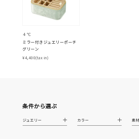
カテゴリー
４℃
素材
プラチ
ミラー付きジュエリーポーチ
グリーン
カラー
イエロ
¥4,400(tax in)
1月の
誕生石
7月の
しずく
条件から選ぶ
モチーフ
クロス
ジュエリー
カラー
素
クリア
石の色
レッド