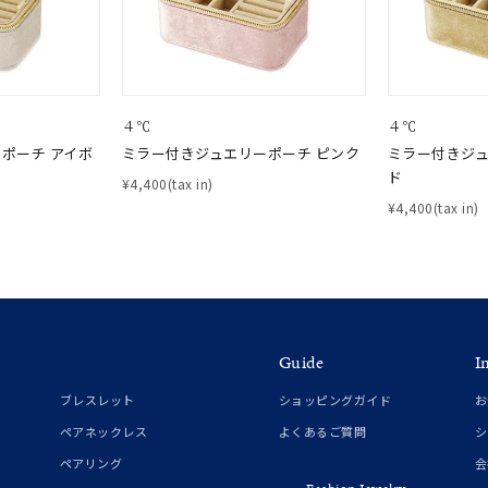
庫ありのみ
すべて表示
４℃
４℃
ポーチ アイボ
ミラー付きジュエリーポーチ ピンク
ミラー付きジュ
ド
¥4,400(tax in)
¥4,400(tax in)
Guide
I
ブレスレット
ショッピングガイド
お
ペアネックレス
よくあるご質問
シ
ペアリング
会