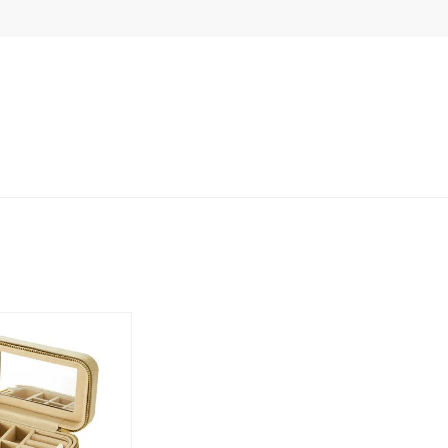
シンプル
ユニセックス
結婚式
推し活
クション
0