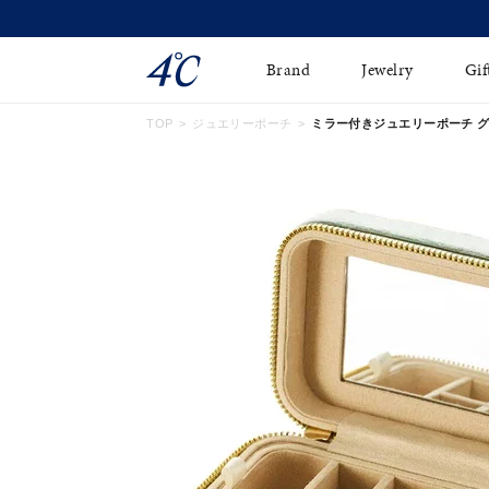
Brand
Jewelry
Gif
TOP
ジュエリーポーチ
ミラー付きジュエリーポーチ グリーン
ネックレス
ネックレスチェ-ン
Online Shop
ピンキーリング
ピアス
ショッピングガイド
イヤーカフ
ブレスレット
よくあるご質問
ペアネックレス
ペアリング
オンライン限定ジュエ
誕生石
リー
すべてのアイテム
ブライダルリング
はこちら