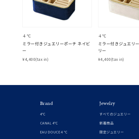
在庫
在
４℃
４℃
ミラー付きジュエリーポーチ ネイビ
ミラー付きジュエリー
ー
リー
¥4,400(tax in)
¥4,400(tax in)
Brand
Jewelry
4℃
すべてのジュエリー
CANAL 4℃
新着商品
EAU DOUCE４℃
限定ジュエリー