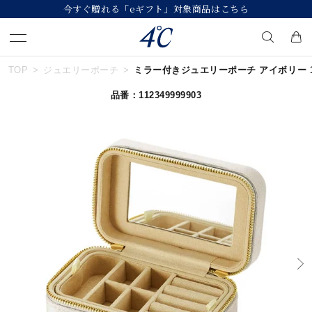
今すぐ贈れる「eギフト」対象商品はこちら
TOP
ジュエリーポーチ
ミラー付きジュエリーポーチ アイボリー 112
キーワードで検索する
品番：112349999903
人気検索キーワード
#ペア
#eギフト
#ハーフエタニティリング
#刻印可
#メンズ ネックレス
ブランド
４℃
カテゴリー
ジュエリーポーチ