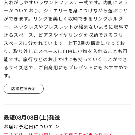
着用シーン
入れがしやすいラウンドファスナー式です。内側にミラ
ーがついており、ジュエリーを身につけながら選ぶこと
ができます。リングを美しく収納できるリングホルダ
コレクション
ー、ネックレスやブレスレットが絡まないように収納で
きるスぺース、ピアスやイヤリングを収納できるフリー
レディース
スペースに分かれています。上下2層の構造になってお
～
リングサイズ
り、取り外したスペースに自由に小物を入れることも可
能です。旅行などのお出かけにも持っていくことができ
るサイズ感で、ご自身用にもプレゼントにもおすすめで
メンズ
～
す。
リングサイズ
店舗在庫表示
価格
¥0
¥400,
最短
08月08日(土)
発送
在庫
在庫ありのみ
すべて表示
お届け予定日について ＞
支払方法・注文内容によって発送日が異なります。