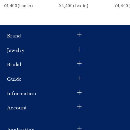
¥4,400(tax in)
¥4,400(tax in)
¥4,400(
Brand
Jewelry
Bridal
Guide
Information
Account
Application