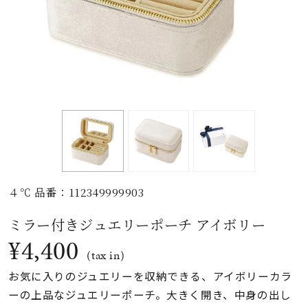
素材
カラー
誕生石
モチーフ
４℃ 品番：112349999903
石の色
ミラー付きジュエリーポーチ アイボリー
¥4,400
ファッションテイス
(tax in)
ト
お気に入りのジュエリーを収納できる、アイボリーカラ
ーの上品なジュエリーポーチ。大きく開き、中身の出し