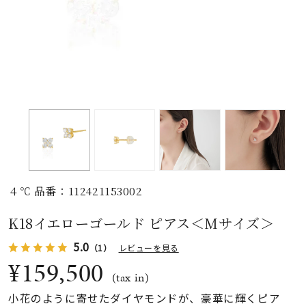
素材
カラー
誕生石
モチーフ
４℃ 品番：112421153002
石の色
K18イエローゴールド ピアス＜Mサイズ＞
5.0
（1）
レビューを見る
ファッションテイス
ト
¥159,500
(tax in)
小花のように寄せたダイヤモンドが、豪華に輝くピア