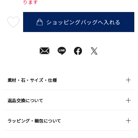
ります
ショッピングバッグへ入れる
最
短
08
月
10
日
(月)
発
送
¥159,500
(tax
in)
素材・石・サイズ・仕様
返品交換について
ラッピング・梱包について