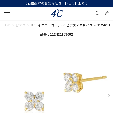
【価格改定のお知らせ 8月17日(月)より 】
TOP
ピアス
K18イエローゴールド ピアス＜Mサイズ＞ 112421153
キーワードで検索する
品番：112421153002
人気検索キーワード
#summer
#ダイヤモンド ネックレス
#くまのプーさん
#ペア
#エタニティ
ブランド
４℃
カテゴリー
すべてのジュエリー