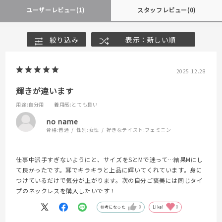
ユーザーレビュー
(1)
スタッフレビュー
(0)
絞り込み
表示：新しい順
2025.12.28
輝きが違います
用途
:自分用
着用感
:とても良い
no name
骨格:
普通
性別:
女性
好きなテイスト:
フェミニン
仕事中派手すぎないようにと、サイズをSとMで迷って…結果Mにし
て良かったです。耳でキラキラと上品に輝いてくれています。身に
つけているだけで気分が上がります。次の自分ご褒美には同じタイ
プのネックレスを購入したいです！
参考になった
0
Like!
0