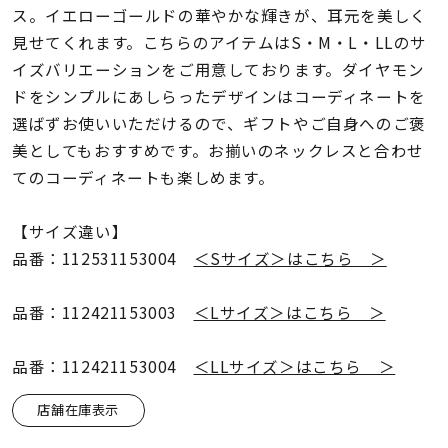
着用シーン
ス。イエローゴールドの華やかな輝きが、耳元を美しく
見せてくれます。こちらのアイテムはS・M・L・LLのサ
コレクション
イズバリエーションをご用意しております。ダイヤモン
ドをシンプルにあしらったデザインはコーディネートを
選ばずお使いいただけるので、ギフトやご自身へのご褒
レディース
美としてもおすすめです。お揃いのネックレスと合わせ
～
リングサイズ
てのコーディネートも楽しめます。
【サイズ違い】
メンズ
～
品番：112531153004
＜Sサイズ＞はこちら ＞
リングサイズ
品番：112421153003
＜Lサイズ＞はこちら ＞
価格
¥0
¥400,
品番：112421153004
＜LLサイズ＞はこちら ＞
在庫
店舗在庫表示
在庫ありのみ
すべて表示