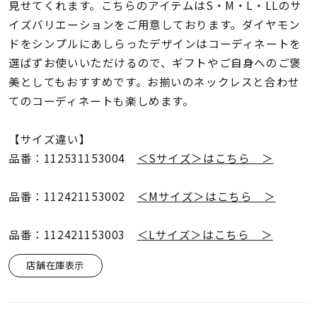
着用シーン
見せてくれます。こちらのアイテムはS・M・L・LLのサ
イズバリエーションをご用意しております。ダイヤモン
ドをシンプルにあしらったデザインはコーディネートを
コレクション
選ばずお使いいただけるので、ギフトやご自身へのご褒
美としてもおすすめです。お揃いのネックレスと合わせ
レディース
てのコーディネートも楽しめます。
～
リングサイズ
【サイズ違い】
品番：112531153004
＜Sサイズ＞はこちら ＞
メンズ
～
リングサイズ
品番：112421153002
＜Mサイズ＞はこちら ＞
価格
品番：112421153003
＜Lサイズ＞はこちら ＞
¥0
¥400,
店舗在庫表示
在庫
在庫ありのみ
すべて表示