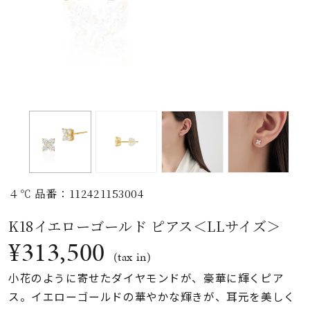
素材
カラー
誕生石
モチーフ
４℃ 品番：112421153004
石の色
K18イエローゴールド ピアス＜LLサイズ＞
¥313,500
ファッションテイス
(tax in)
ト
小花のように寄せたダイヤモンドが、豪華に輝くピア
ス。イエローゴールドの華やかな輝きが、耳元を美しく