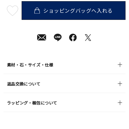
ショッピングバッグへ入れる
最
短
08
月
10
日
(月)
発
送
¥313,500
(tax
in)
素材・石・サイズ・仕様
返品交換について
ラッピング・梱包について