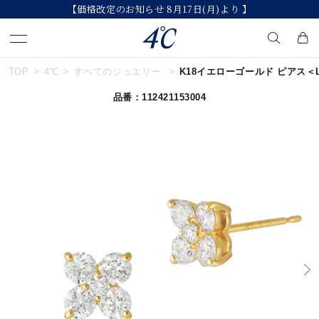
【価格改定のお知らせ 8月17日(月)より 】
TOP
4℃
すべてのジュエリー
K18イエローゴールド ピアス＜
キーワードで検索する
品番：112421153004
人気検索キーワード
#summer
#ペア
#ダイヤモンド ネックレス
#エタニティ
#くまのプーさん
ブランド
４℃
カテゴリー
すべてのジュエリー