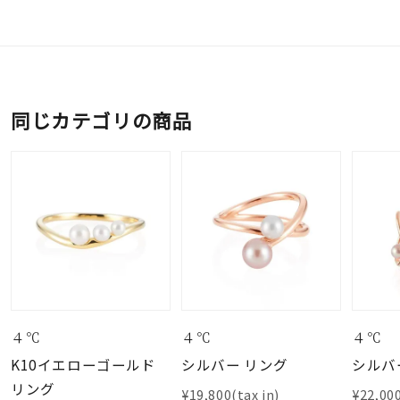
同じカテゴリの商品
４℃
４℃
４℃
K10イエローゴールド
シルバー リング
シルバ
リング
¥19,800(tax in)
¥22,000