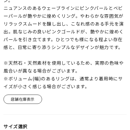
ン。
着用シーン
ニュアンスのあるウェーブラインにピンクパールとベビ
ーパールが艶やかに煌めくリング。やわらかな雰囲気が
コレクション
リラックスムードを醸し出し、こなれ感のある手元を演
出。肌なじみの良いピンクゴールドが、艶やかに煌めく
レディース
パールを引き立てます。ひとつでも様になる程よい存在
～
リングサイズ
感と、日常に寄り添うシンプルなデザインが魅力です。
※天然石・天然素材を使用しているため、実際の色味や
メンズ
風合いが異なる場合がございます。
～
リングサイズ
※ボリューム(幅)のあるリングは、通常より着用時にサ
イズが小さく感じる場合がございます。
価格
¥0
¥400,
店舗在庫表示
在庫
在庫ありのみ
すべて表示
サイズ選択