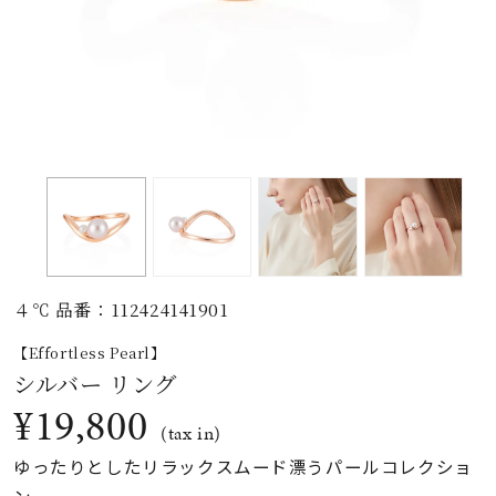
素材
カラー
誕生石
モチーフ
４℃ 品番：112424141901
石の色
【Effortless Pearl】
シルバー リング
ファッションテイス
¥19,800
ト
(tax in)
ゆったりとしたリラックスムード漂うパールコレクショ