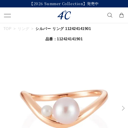
【2026 Summer Collection】発売中
TOP
リング
シルバー リング 112424141901
キーワードで検索する
品番：112424141901
人気検索キーワード
#summer
#ペア
#ダイヤモンド ネックレス
#エタニティ
#くまのプーさん
ブランド
４℃
カテゴリー
すべてのジュエリー