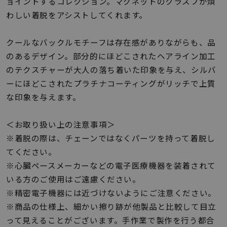
着用シーン
ョイントするコレクション。マグネットのクラスプが煩
わしい着脱をアシストしてくれます。
コレクション
クールなバックルモチーフは存在感がありながらも、品
のあるデザイン。部分的にほどこされたヘアライン加工
レディース
のテクスチャーが大人の落ち着いた印象を与え、シルバ
～
リングサイズ
ーにほどこされたプラチナコーティングがリッチで上質
な印象を与えます。
メンズ
＜お取り扱い上の注意事項＞
～
リングサイズ
※着脱の際は、チェーンではなくパーツを持って着脱し
てください。
※心臓ペースメーカーなどの電子医療機器を装着されて
価格
¥0
¥400,
いる方のご使用はご遠慮ください。
※精密電子機器には近づけないようにご注意ください。
※商品の仕様上、細かい擦り跡が他製品と比較して目立
在庫
在庫ありのみ
すべて表示
って見えることがございます。手作業で製作を行う都合