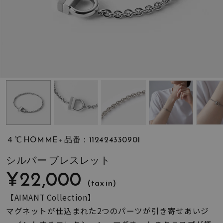
素材
カラー
誕生石
モチーフ
４℃ HOMME+ 品番：112424330901
石の色
シルバー ブレスレット
¥22,000
(tax in)
ファッションテイス
ト
【AIMANT Collection】
マグネットが仕込まれた2つのパーツが引き寄せあいジ