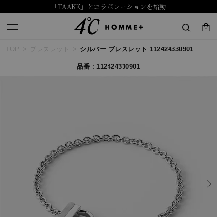
「TAAKK」とコラボレーションを始動
TOP
ブレスレット
シルバー ブレスレット 112424330901
キーワードで検索する
品番：112424330901
人気検索キーワード
#summer
#ダイヤモンド ネックレス
#くまのプーさん
#ペア
#エタニティ
ブランド
４℃ HOMME+
カテゴリー
すべてのジュエリー