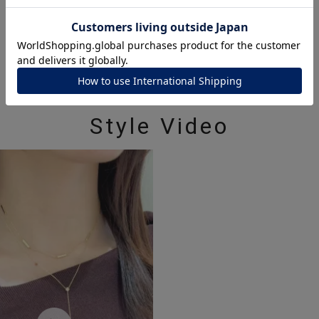
ナ
K18
K10
K7
ゴールド
シルバー
ステ
ーカラー
ピンクカラー
ホワイトカラー
トリプルカラー
Style Video
誕生石
2月の誕生石
3月の誕生石
4月の誕生石
5月の
誕生石
8月の誕生石
9月の誕生石
10月の誕生石
11
リセット
絞り込んで検索する
ハート
一粒
三石
パヴェ
ライン
馬蹄
ダブルループ
星座
イニシャル
リボン
その他
ホワイト
ピンク
パープル
ブルー
グリーン
マルチカラー