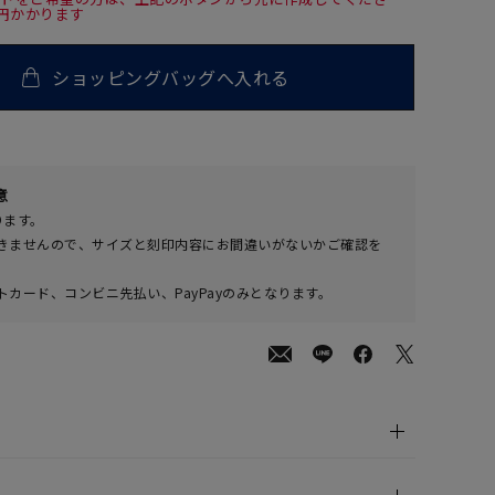
0円かかります
ショッピングバッグへ入れる
00
意
(tax
ります。
in)
きませんので、サイズと刻印内容にお間違いがないかご確認を
カード、コンビニ先払い、PayPayのみとなります。