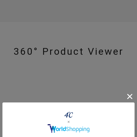
360° Product Viewer
#eギフト
#ハーフエタニティリング
#刻印可
#メンズ ネックレス