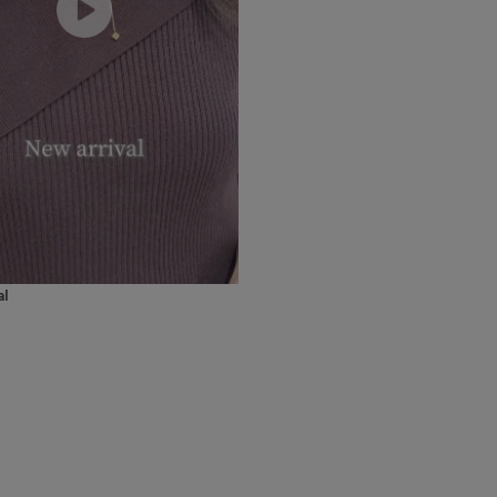
ニン
エレガント
カジュアル
フォーマル
モード
ス
ご褒美
記念日
誕生日
気分転換
デート
ジュエリー
腕周りジュエリー
ペアジュエリー
ベストセレ
ンラインショップ限定
～
al
～
¥400,00