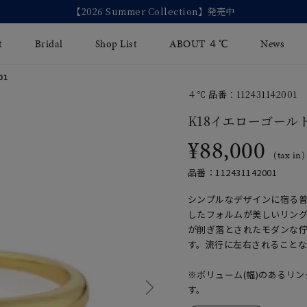
【2026 Summer Collection】発売中
t
Bridal
Shop List
ABOUT ４℃
News
01
４℃ 品番：112431142001
リング
Fashion Jewelry
Brida
K18イエローゴール
イヤリング
¥88,000
ジュエリーケア
永久保
(tax in)
バングル
法人のお客様
ブライ
品番：112431142001
ペアブレスレット
ブライ
シンプルなデザインに宿る
したフォルムが美しいリング
その他のアイテム
が削ぎ落とされたモダンな
す。流行に左右されること
※ボリューム(幅)のあるリ
す。