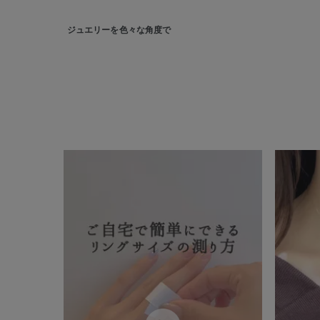
カテゴリー
ジュエリーを色々な角度で
素材
プラチ
カラー
イエロ
1月の
誕生石
7月の
しずく
モチーフ
クロス
クリア
石の色
レッド