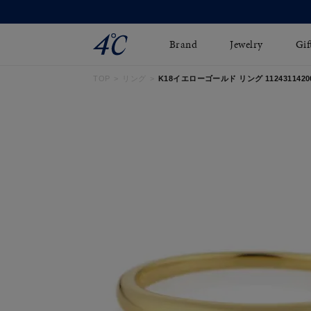
Brand
Jewelry
Gif
TOP
リング
K18イエローゴールド リング 1124311420
ネックレス
ネックレスチェ-ン
Online Shop
ピンキーリング
ピアス
ショッピングガイド
イヤーカフ
ブレスレット
よくあるご質問
ペアネックレス
ペアリング
オンライン限定ジュエ
誕生石
リー
すべてのアイテム
ブライダルリング
はこちら