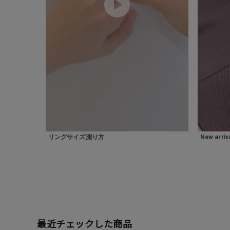
ファッションテイスト
フェミ
着用シーン
オフィ
耳周り
コレクション
公式オ
レディース
リングサイズ
リングサイズ測り方
New arriv
メンズ
リングサイズ
価格
¥0
最近チェックした商品