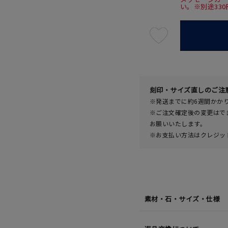
い。※別途33
最
短
08
月
07
日
(金)
発
送
¥88,0
刻印・サイズ直しのご注
※発送までに約6週間かか
※ご注文確定後の変更はで
お願いいたします。
※お支払い方法はクレジット
素材・石・サイズ・仕様