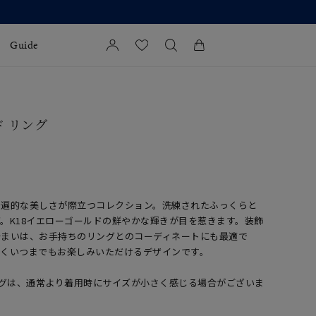
Guide
カートに商品がありません。
l Jewelry
ド リング
証
ダルサービス
ダルリングの選び方
普遍的な美しさが際立つコレクション。洗練されたふっくらと
。K18イエローゴールドの鮮やかな輝きが目を惹きます。装飾
佇まいは、お手持ちのリングとのコーディネートにも最適で
なくいつまでもお楽しみいただけるデザインです。
ングは、通常より着用時にサイズが小さく感じる場合がございま