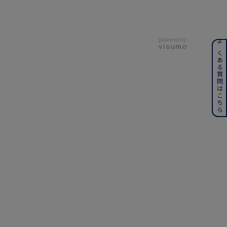
powered by
ンレス
よくある質問はこちら
その他
誕生石
6月の誕生石
月の誕生石
12月の誕生石
ムーン
フラワー
イエロー
ブラウン