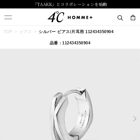
「TAAKK」とコラボレーションを始動
TOP
ピアス
シルバー ピアス/片耳用 112434350904
キーワードで検索する
品番：112434350904
人気検索キーワード
#summer
#ペア
#ダイヤモンド ネックレス
#エタニティ
#くまのプーさん
ブランド
４℃ HOMME+
カテゴリー
すべてのジュエリー