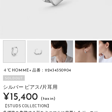
素材
カラー
誕生石
モチーフ
４℃ HOMME+ 品番：112434350904
石の色
SOLDOUT
シルバー ピアス/片耳用
ファッションテイス
¥15,400
ト
(tax in)
【STUDS COLLECTION】