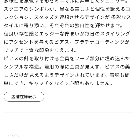
着用シーン
多様性を象徴する形をミニマルに昇華したジュエリー。
スクエアのシンボルが、異なる美しさと個性を讃えるコ
レクション。スタッズを連想させるデザインが 多彩なス
コレクション
タイルに寄り添い、それぞれの独自性を輝かせます。
程良い存在感とエッジーな佇まいが毎日のスタイリング
レディース
にアクセントを与えるピアス。プラチナコーティングが
～
リングサイズ
リッチで上質な印象を与えます。
ピアスの針を取り付ける金具をフープ部分に埋め込んだ
シンプルな構造。着用の際に金具が見えず、ピアスの美
メンズ
しさだけが見えるようデザインされています。着脱も簡
～
リングサイズ
単にでき、キャッチをなくす心配もありません。
店舗在庫表示
価格
¥0
¥400,
在庫
在庫ありのみ
すべて表示