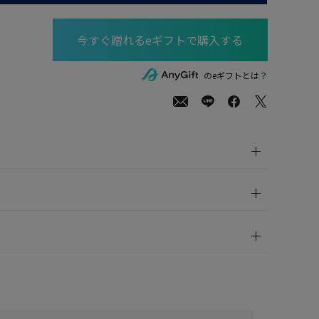
00
(tax
のeギフトとは？
in)