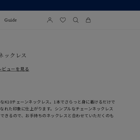
Guide
カートに商品がありません。
l Jewelry
 ネックレス
証
レビューを見る
ダルサービス
ダルリングの選び方
なK10チェーンネックレス。1本でさらっと身に着けるだけで
こなれた印象に仕上がります。シンプルなチェーンネックレス
けできるので、お手持ちのネックレスと合わせていただくのも