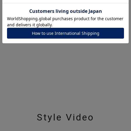
ナ
K18
K10
K7
ゴールド
シルバー
ステ
ーカラー
ピンクカラー
ホワイトカラー
トリプルカラー
誕生石
2月の誕生石
3月の誕生石
4月の誕生石
5月の
誕生石
8月の誕生石
9月の誕生石
10月の誕生石
11
リセット
絞り込んで検索する
ハート
一粒
三石
パヴェ
ライン
馬蹄
ダブルループ
星座
イニシャル
リボン
その他
ホワイト
ピンク
パープル
ブルー
グリーン
Style Video
マルチカラー