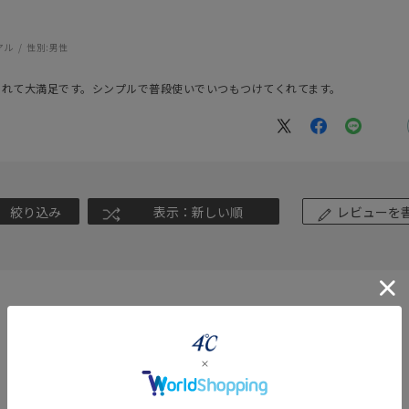
アル
性別:
男性
くれて大満足です。シンプルで普段使いでいつもつけてくれてます。
絞り込み
表示：新しい順
レビューを
#eギフト
#ハーフエタニティリング
#刻印可
#メンズ ネックレス
360° Product Viewer