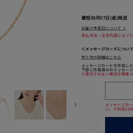
最短
08月07日(金)
発送
お届け予定日について ＞
支払方法・注文内容によっ
＜メッセージカードについ
作り方の詳細はこちら
メッセージカードを作成し
下部に作成済みのメッセー
※表示されない場合は再度
メッセージカ
い。※別途33
最
短