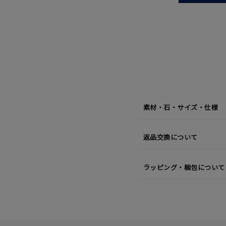
08
月
07
日
(金)
発
送
¥24,2
素材・石・サイズ・仕様
返品交換について
ラッピング・梱包について