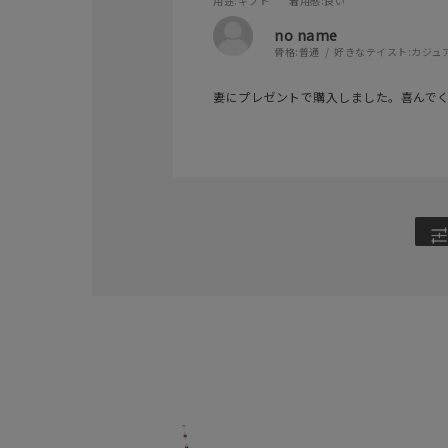
用途
:ギフト
着用感
:良い
no name
骨格:
普通
好きなテイスト:
カジュ
妻にプレゼントで購入しました。喜んで
人気検索キーワード
#ペア
ブランド