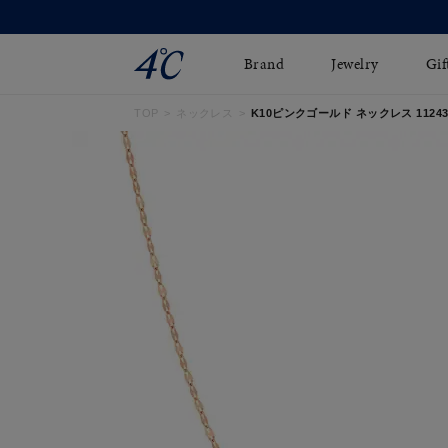
Brand
Jewelry
Gif
TOP
ネックレス
K10ピンクゴールド ネックレス 112436
ネックレス
ネックレスチェ-ン
Online Shop
ピンキーリング
ピアス
ショッピングガイド
イヤーカフ
ブレスレット
よくあるご質問
ペアネックレス
ペアリング
オンライン限定ジュエ
誕生石
リー
すべてのアイテム
ブライダルリング
はこちら