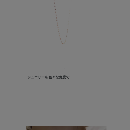
カテゴリー
素材
プラチ
カラー
イエロ
1月の
誕生石
7月の
ジュエリーを色々な角度で
しずく
モチーフ
クロス
クリア
石の色
レッド