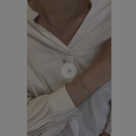
ファッションテイスト
フェミ
着用シーン
オフィ
耳周り
コレクション
公式オ
レディース
リングサイズ
メンズ
リングサイズ
価格
¥0