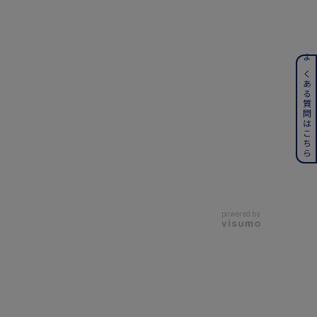
ンレス
よくある質問はこちら
その他
誕生石
6月の誕生石
月の誕生石
12月の誕生石
ムーン
フラワー
powered by
イエロー
ブラウン