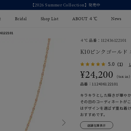
【2026 Summer Collection】発売中
t
Bridal
Shop List
ABOUT ４℃
News
122101
４℃ 品番：112436122101
リング
Fashion Jewelry
Brida
K10ピンクゴールド
イヤリング
ジュエリーケア
永久保
5.0
（1）
バングル
¥24,200
法人のお客様
ブライ
(tax in)
ペアブレスレット
ブライ
品番：112436122101
その他のアイテム
キラキラとした輝きが華やか
その日のコーディネートが
はデザインを選ばず重ね着
おすすめです。
店舗在庫表示