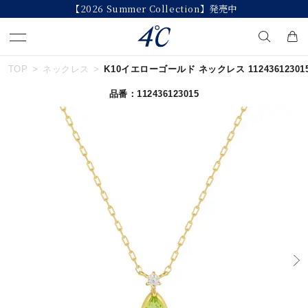
【2026 Summer Collection】発売中
TOP
ネックレス
K10イエローゴールド ネックレス 11243612301
キーワードで検索する
品番：112436123015
人気検索キーワード
#summer
#ダイヤモンド ネックレス
#くまのプーさん
#ペア
#エタニティ
ブランド
４℃
カテゴリー
誕生石