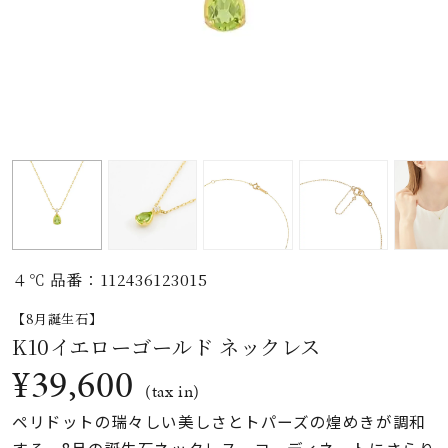
素材
カラー
誕生石
モチーフ
４℃ 品番：112436123015
石の色
【8月誕生石】
K10イエローゴールド ネックレス
ファッションテイス
¥39,600
ト
(tax in)
ペリドットの瑞々しい美しさとトパーズの煌めきが調和