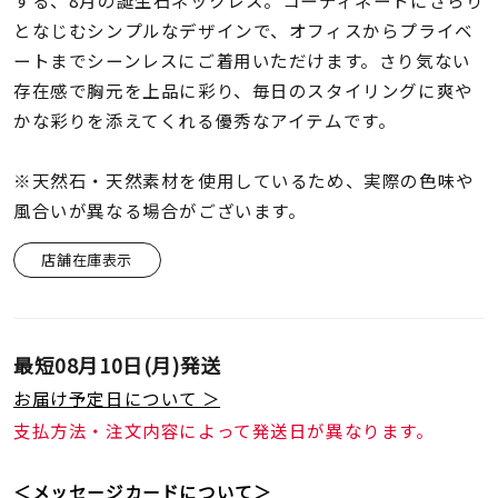
する、8月の誕生石ネックレス。コーディネートにさらり
着用シーン
となじむシンプルなデザインで、オフィスからプライベ
ートまでシーンレスにご着用いただけます。さり気ない
コレクション
存在感で胸元を上品に彩り、毎日のスタイリングに爽や
かな彩りを添えてくれる優秀なアイテムです。
レディース
～
リングサイズ
※天然石・天然素材を使用しているため、実際の色味や
風合いが異なる場合がございます。
メンズ
店舗在庫表示
～
リングサイズ
最短
08月10日(月)
発送
価格
¥0
¥400,
お届け予定日について ＞
支払方法・注文内容によって発送日が異なります。
在庫
在庫ありのみ
すべて表示
＜メッセージカードについて＞