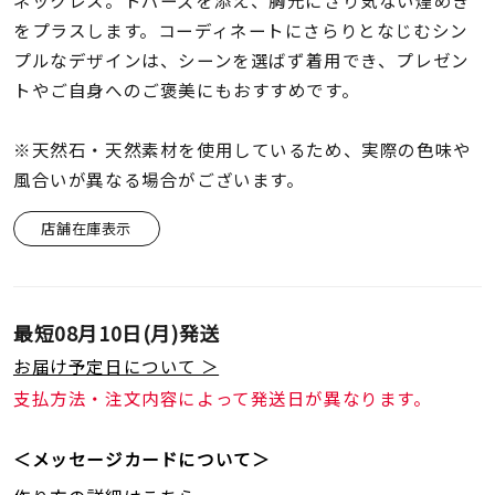
ネックレス。トパーズを添え、胸元にさり気ない煌めき
着用シーン
をプラスします。コーディネートにさらりとなじむシン
プルなデザインは、シーンを選ばず着用でき、プレゼン
コレクション
トやご自身へのご褒美にもおすすめです。
レディース
※天然石・天然素材を使用しているため、実際の色味や
～
リングサイズ
風合いが異なる場合がございます。
店舗在庫表示
メンズ
～
リングサイズ
最短
08月10日(月)
発送
価格
お届け予定日について ＞
¥0
¥400,
支払方法・注文内容によって発送日が異なります。
在庫
在庫ありのみ
すべて表示
＜メッセージカードについて＞