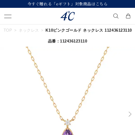
今すぐ贈れる「eギフト」対象商品はこちら
TOP
ネックレス
K10ピンクゴールド ネックレス 112436123110
キーワードで検索する
品番：112436123110
人気検索キーワード
#summer
#ダイヤモンド ネックレス
#くまのプーさん
#ペア
#エタニティ
ブランド
４℃
カテゴリー
誕生石