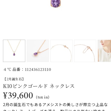
素材
カラー
誕生石
モチーフ
４℃ 品番：112436123110
石の色
【2月誕生石】
K10ピンクゴールド ネックレス
ファッションテイス
¥39,600
ト
(tax in)
2月の誕生石でもあるアメシストの美しさが際立つ上品な