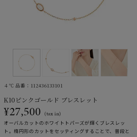
素材
カラー
誕生石
モチーフ
４℃ 品番：112436133101
石の色
K10ピンクゴールド ブレスレット
¥27,500
ファッションテイス
(tax in)
ト
オーバルカットのホワイトトパーズが輝くブレスレッ
ト。楕円形のカットをセッティングすることで、普段と