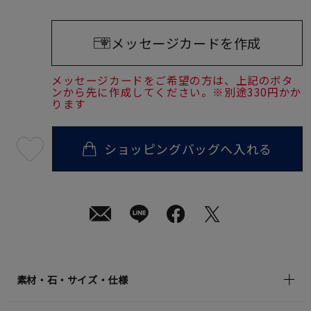
メッセージカードを作成
メッセージカードをご希望の方は、上記のボタ
ンから先に作成してください。※別途330円かか
ります
ショッピングバッグへ入れる
最
短
08
月
08
日
(土)
発
送
¥27,500
(tax
in)
素材・石・サイズ・仕様