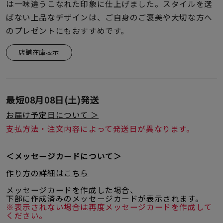
着用シーン
は一味違うこなれた印象に仕上げました。スタイルを選
ばない上品なデザインは、ご自身のご褒美や大切な方へ
のプレゼントにもおすすめです。
コレクション
店舗在庫表示
レディース
～
リングサイズ
最短
08月08日(土)
発送
お届け予定日について ＞
メンズ
～
支払方法・注文内容によって発送日が異なります。
リングサイズ
＜メッセージカードについて＞
価格
¥0
¥400,
作り方の詳細はこちら
メッセージカードを作成した場合、
下部に作成済みのメッセージカードが表示されます。
在庫
在庫ありのみ
すべて表示
※表示されない場合は再度メッセージカードを作成して
ください。