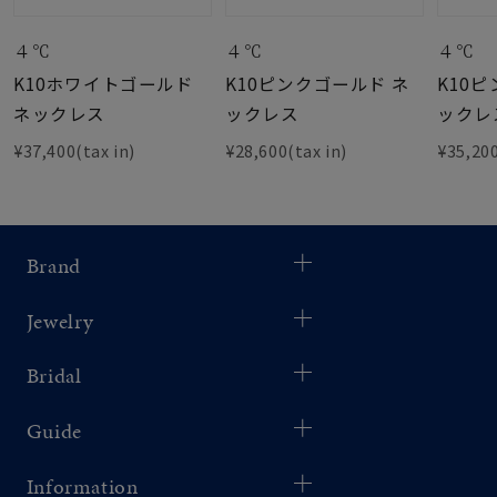
４℃
４℃
４℃
K10ホワイトゴールド
K10ピンクゴールド ネ
K10
ネックレス
ックレス
ックレ
¥37,400(tax in)
¥28,600(tax in)
¥35,200
Brand
Jewelry
Bridal
Guide
Information