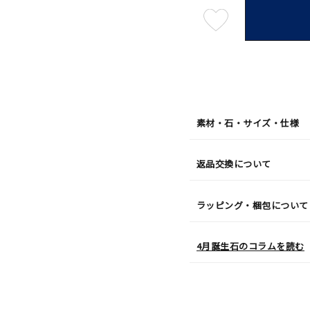
最
短
08
月
08
日
(土)
発
送
¥154,
素材・石・サイズ・仕様
返品交換について
ラッピング・梱包について
4月誕生石のコラムを読む