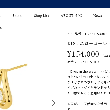
【2026 Summer Collection】発売中
t
Bridal
Shop List
ABOUT ４℃
News
07
４℃ 品番：112441153007
リング
Fashion Jewelry
Brida
K18イエローゴール
イヤリング
¥154,000
ジュエリーケア
永久保
(tax 
バングル
法人のお客様
ブライ
品番：112441153007
ペアブレスレット
ブライ
「Drop in the wate
ひとつひとつの小さなしず
その他のアイテム
なはじまりのひとしずくを
イプカットダイヤモンドを
た印象で永くご愛用いただ
※天然石・天然素材を使用
す。