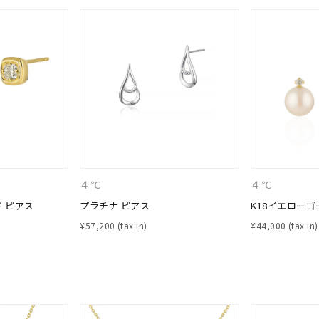
ナ
K18
K10
K7
ゴールド
シルバー
ステ
ーカラー
ピンクカラー
ホワイトカラー
トリプルカラー
誕生石
2月の誕生石
3月の誕生石
4月の誕生石
5月の
誕生石
8月の誕生石
9月の誕生石
10月の誕生石
11
４℃
４℃
リセット
絞り込んで検索する
ド ピアス
プラチナ ピアス
K18イエローゴ
ハート
一粒
三石
パヴェ
ライン
馬蹄
¥
57,200
¥
44,000
ダブルループ
星座
イニシャル
リボン
その他
ホワイト
ピンク
パープル
ブルー
グリーン
マルチカラー