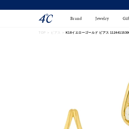
Brand
Jewelry
Gif
TOP
ピアス
K18イエローゴールド ピアス 1124411530
ネックレス
ネックレスチェ-ン
Online Shop
ピンキーリング
ピアス
ショッピングガイド
イヤーカフ
ブレスレット
よくあるご質問
ペアネックレス
ペアリング
オンライン限定ジュエ
誕生石
リー
すべてのアイテム
ブライダルリング
はこちら