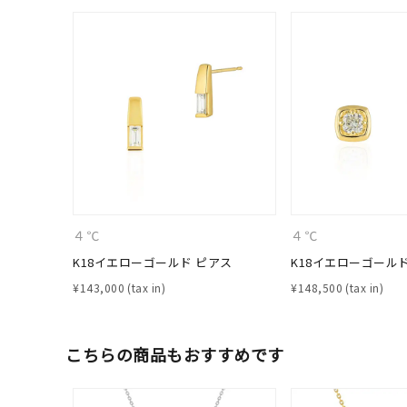
カテゴリー
素材
プラチ
カラー
イエロ
1月の
誕生石
7月の
４℃
４℃
K18イエローゴールド ピアス
K18イエローゴール
しずく
モチーフ
¥
143,000
¥
148,500
クロス
クリア
こちらの商品もおすすめです
石の色
レッド