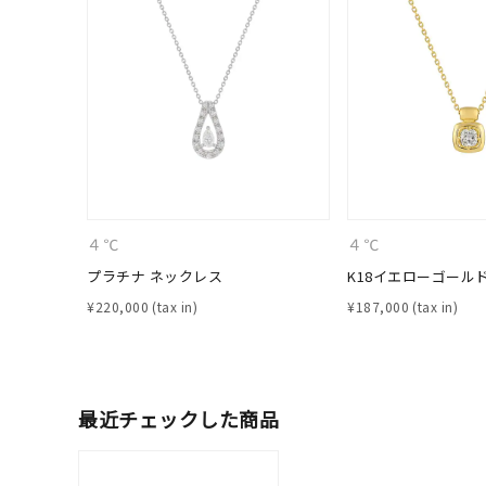
ファッションテイスト
フェミ
着用シーン
オフィ
耳周り
コレクション
公式オ
４℃
４℃
レディース
リングサイズ
プラチナ ネックレス
K18イエローゴール
¥
220,000
¥
187,000
メンズ
リングサイズ
最近チェックした商品
価格
¥0