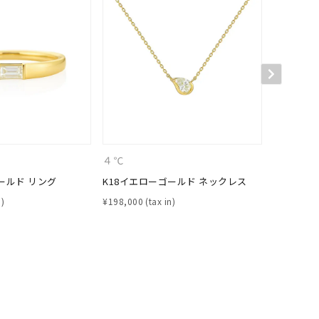
シンプル
ユニセックス
結婚式
推し活
クション
４℃
４℃
ールド リング
K18イエローゴールド ネックレス
プラチナ 
¥
198,000
¥
181,500
0