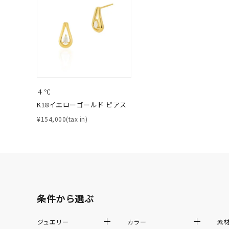
在庫
在
４℃
K18イエローゴールド ピアス
¥154,000(tax in)
条件から選ぶ
ジュエリー
カラー
素