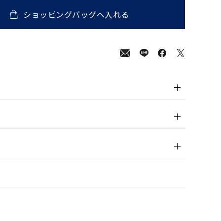
ショッピングバッグへ入れる
000
(tax
in)