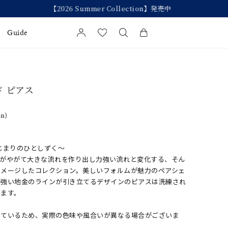
Guide
カートに商品がありません。
l Jewelry
ド ピアス
証
in)
ダルサービス
ダルリングの選び方
r」〜はじまりのひとしずく〜
くがやがて大きな流れを作り出し力強い流れと変化する、そん
イメージしたコレクション。美しいフォルムが魅力のペアシェ
力強い地金のラインが引き立てるデザインのピアスは洗練され
けます。
しているため、実際の色味や風合いが異なる場合がございま