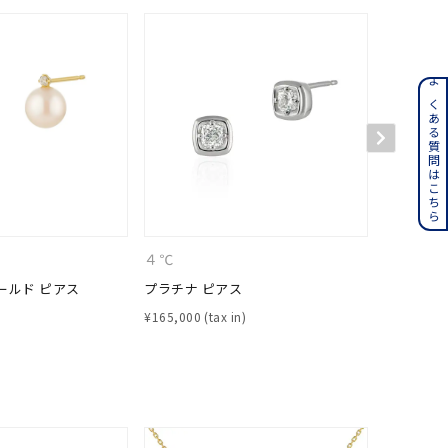
ンレス
よくある質問はこちら
その他
誕生石
6月の誕生石
月の誕生石
12月の誕生石
４℃
CANAL 
ールド ピアス
プラチナ ピアス
K18イエ
ムーン
フラワー
¥
165,000
¥
35,200
イエロー
ブラウン