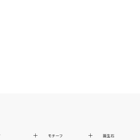
庫ありのみ
すべて表示
材
モチーフ
誕生石