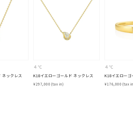
ニン
エレガント
カジュアル
フォーマル
モード
ス
ご褒美
記念日
誕生日
気分転換
デート
ジュエリー
腕周りジュエリー
ペアジュエリー
ベストセレ
ンラインショップ限定
４℃
４℃
～
ド ネックレス
K18イエローゴールド ネックレス
K18イエローゴ
¥
297,000
¥
176,000
～
¥400,00