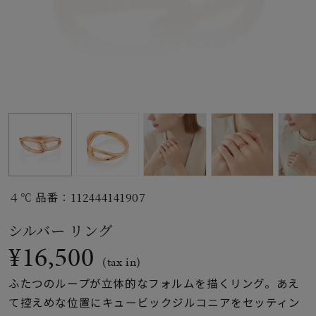
素材
カラー
誕生石
モチーフ
４℃ 品番：112444141907
石の色
シルバー リング
¥16,500
ファッションテイス
(tax in)
ト
ふたつのループが立体的なフォルムを描くリング。あえ
て控えめな位置にキュービックジルコニアをセッティン