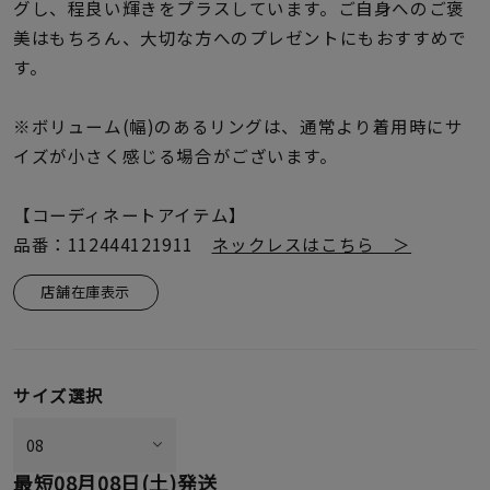
着用シーン
グし、程良い輝きをプラスしています。ご自身へのご褒
美はもちろん、大切な方へのプレゼントにもおすすめで
す。
コレクション
※ボリューム(幅)のあるリングは、通常より着用時にサ
レディース
イズが小さく感じる場合がございます。
～
リングサイズ
【コーディネートアイテム】
品番：112444121911
ネックレスはこちら ＞
メンズ
～
リングサイズ
店舗在庫表示
価格
¥0
¥400,
サイズ選択
在庫
在庫ありのみ
すべて表示
最短
08月08日(土)
発送