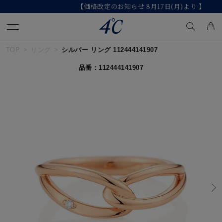
【価格改定のお知らせ 8月17日(月)より 】
TOP
リング
シルバー リング 112444141907
キーワードで検索する
品番：112444141907
人気検索キーワード
#ペア
#ハーフエタニティリング
#エタニティ
#ダイヤモンド ネックレス
#eギフト
ブランド
４℃
カテゴリー
すべてのジュエリー