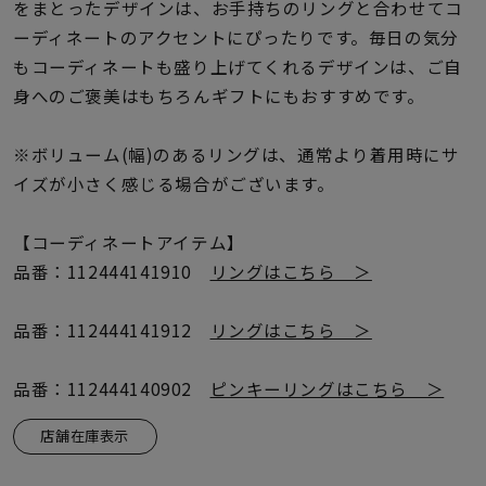
着用シーン
をまとったデザインは、お手持ちのリングと合わせてコ
ーディネートのアクセントにぴったりです。毎日の気分
もコーディネートも盛り上げてくれるデザインは、ご自
コレクション
身へのご褒美はもちろんギフトにもおすすめです。
レディース
※ボリューム(幅)のあるリングは、通常より着用時にサ
～
リングサイズ
イズが小さく感じる場合がございます。
【コーディネートアイテム】
メンズ
～
品番：112444141910
リングはこちら ＞
リングサイズ
品番：112444141912
リングはこちら ＞
価格
¥0
¥400,
品番：112444140902
ピンキーリングはこちら ＞
店舗在庫表示
在庫
在庫ありのみ
すべて表示