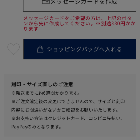
メッセージカードを作成
メッセージカードをご希望の方は、上記のボタ
ンから先に作成してください。※別途330円かか
ります
ショッピングバッグへ入れる
最
短
08
月
08
日
(土)
発
刻印・サイズ直しのご注意
送
¥17,600
※発送までに約6週間かかります。
(tax
in)
※ご注文確定後の変更はできませんので、サイズと刻印
内容にお間違いがないかご確認をお願いいたします。
※お支払い方法はクレジットカード、コンビニ先払い、
PayPayのみとなります。