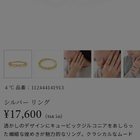
素材
カラー
誕生石
モチーフ
４℃ 品番：112444141913
石の色
シルバー リング
¥17,600
ファッションテイス
(tax in)
ト
透かしのデザインにキュービックジルコニアをあしらっ
た繊細な煌めきが魅力的なリング。クラシカルなムード