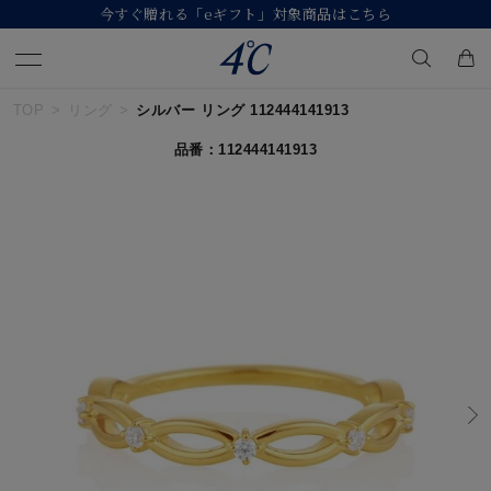
今すぐ贈れる「eギフト」対象商品はこちら
TOP
リング
シルバー リング 112444141913
キーワードで検索する
品番：112444141913
人気検索キーワード
#ペア
#ハーフエタニティリング
#エタニティ
#ダイヤモンド ネックレス
#eギフト
ブランド
４℃
カテゴリー
すべてのジュエリー