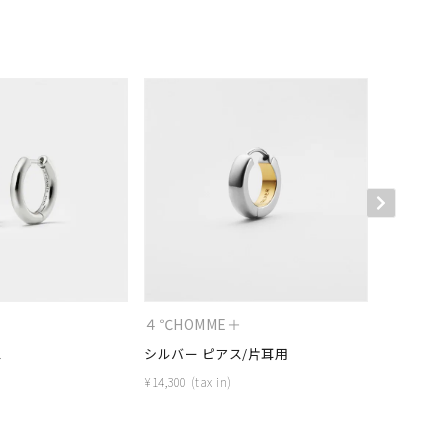
＋
４℃HOMME＋
４℃HOM
ス
シルバー ピアス/片耳用
シルバー 
¥
14,300
¥
12,100