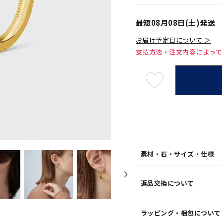
最短
08月08日(土)
発送
お届け予定日について ＞
支払方法・注文内容によっ
最
短
08
月
08
日
(土)
発
送
¥27,5
素材・石・サイズ・仕様
返品交換について
ラッピング・梱包について