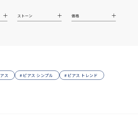
結婚式
推し活
ストーン
価格
クション
ピアス
ピアス シンプル
ピアス トレンド
0