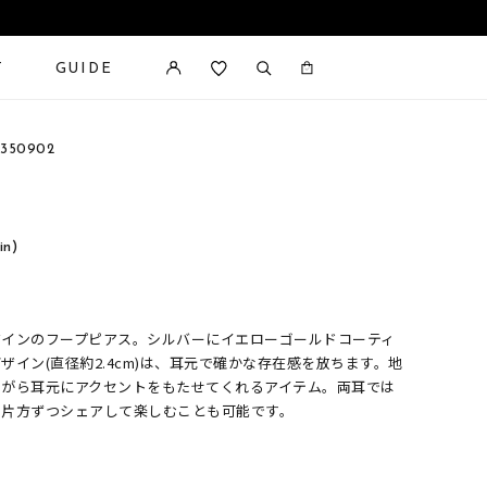
T
GUIDE
カートに商品がありません。
350902
in)
ザインのフープピアス。シルバーにイエローゴールドコーティ
イン(直径約2.4cm)は、耳元で確かな存在感を放ちます。地
ながら耳元にアクセントをもたせてくれるアイテム。両耳では
と片方ずつシェアして楽しむことも可能です。