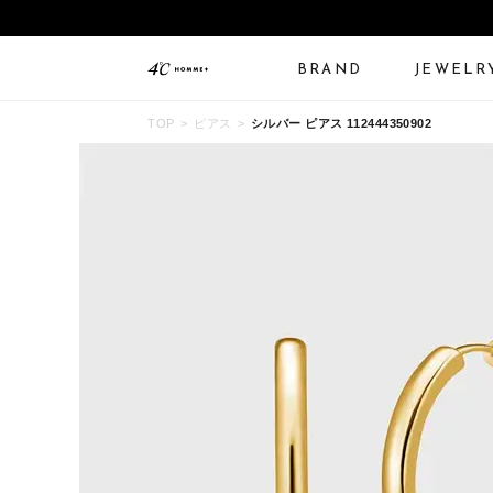
BRAND
JEWELR
TOP
ピアス
シルバー ピアス 112444350902
ALL JEWELRY
LIMITED JEWELRY
N
BANGLE
BRACELET
B