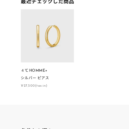
最近チェックした商品
素材
プラチ
カラー
イエロ
1月の
誕生石
7月の
しずく
モチーフ
４℃ HOMME+
クロス
シルバー ピアス
¥27,500(tax in)
クリア
石の色
レッド
ファッションテイスト
フェミ