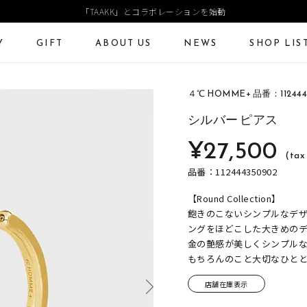
「TAAKK」とコラボレーションを始動
Y
GIFT
ABOUT US
NEWS
SHOP LIS
４℃ HOMME+ 品番：112444
ECKLACE
NECKLACE CHAIN
RING
Online Shop
Fashion Jewelry
シルバー ピアス
ANGLE
PIERCED EARRINGS
EAR CUFF
¥27,500
ショッピングガイド
プレゼントガイド
(tax 
よくあるご質問
ジュエリーケア
品番：112444350902
【Round Collection】
飽きのこないシンプルなデ
ングをほどこした大きめのデザ
金の艶感が美しくシンプル
もちろんのこと大切なひと
店舗在庫表示