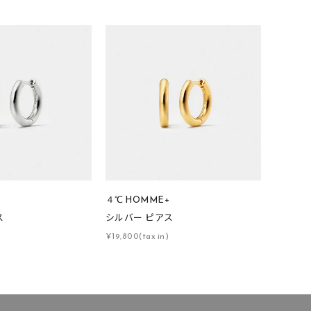
+
４℃ HOMME+
ス
シルバー ピアス
¥19,800(tax in)