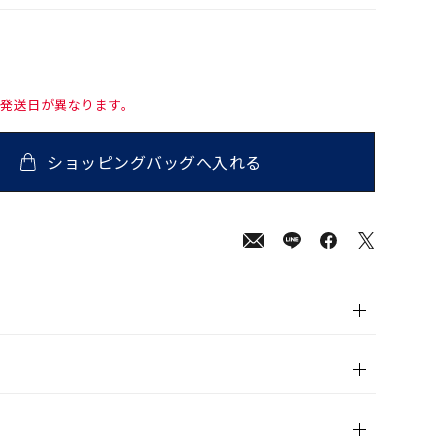
て発送日が異なります。
ショッピングバッグへ入れる
00
(tax
in)