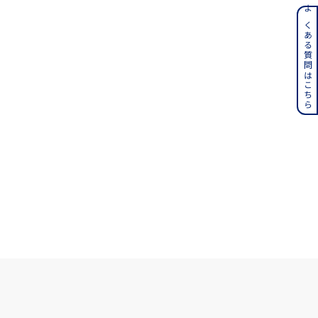
ンレス
よくある質問はこちら
その他
誕生石
6月の誕生石
月の誕生石
12月の誕生石
ムーン
フラワー
イエロー
ブラウン
シンプル
ユニセックス