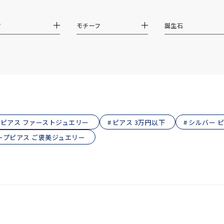
ス
ご褒美
記念日
誕生日
気分転換
デート
材
モチーフ
誕生石
ジュエリー
腕周りジュエリー
ペアジュエリー
ベストセレ
ンラインショップ限定
～
ピアス ファーストジュエリー
ピアス 3万円以下
シルバー 
～
ープピアス ご褒美ジュエリー
¥400,00
庫ありのみ
すべて表示