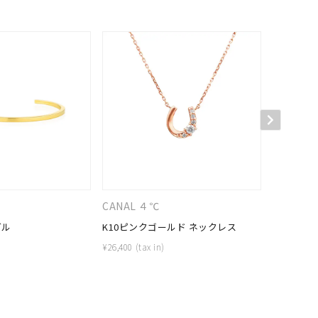
キーワードで検索する
#eギフト
CANAL ４℃
４℃HOM
グル
K10ピンクゴールド ネックレス
シルバー 
¥
26,400
¥
15,400