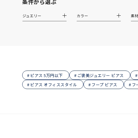
条件から選ぶ
着用シーン
オフィ
ジュエリー
カラー
素
耳周り
コレクション
公式オ
レディース
リングサイズ
メンズ
ピアス 5万円以下
ご褒美ジュエリー ピアス
リングサイズ
ピアス オフィススタイル
フープ ピアス
フ
価格
¥0
在庫
在