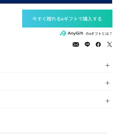
00
(tax
のeギフトとは？
in)