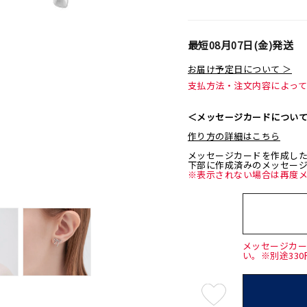
最短
08月07日(金)
発送
お届け予定日について ＞
支払方法・注文内容によっ
＜メッセージカードについ
作り方の詳細はこちら
メッセージカードを作成し
下部に作成済みのメッセー
※表示されない場合は再度
メッセージカ
い。※別途33
最
短