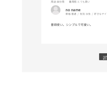
用途
:自分用
着用感
:とても良い
no name
骨格:
普通
性別:
女性
好きなテイ
普段使い。シンプルで可愛い。
人気検索キーワード
#ペア
ブランド