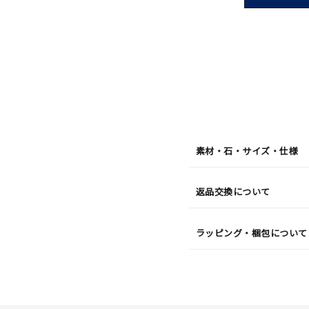
08
月
07
日
(金)
発
送
¥16,5
素材・石・サイズ・仕様
返品交換について
ラッピング・梱包について