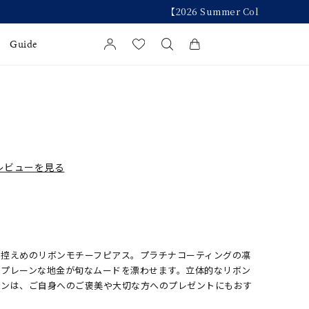
Guide
カートに商品がありません。
l Jewelry
証
レビューを見る
ダルサービス
ダルリングの選び方
さ控えめのリボンモチーフピアス。プラチナコーティングの凛
。プレーンな地金が旬なムードを漂わせます。立体的なリボン
インは、ご自身へのご褒美や大切な方へのプレゼントにもおす