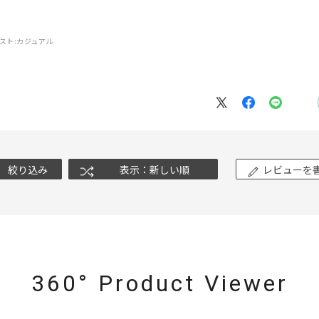
スト:
カジュアル
絞り込み
表示：新しい順
レビューを
#eギフト
#ハーフエタニティリング
#刻印可
#メンズ ネックレス
360° Product Viewer