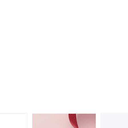
ナ
K18
K10
K7
ゴールド
シルバー
ステ
ーカラー
ピンクカラー
ホワイトカラー
トリプルカラー
誕生石
2月の誕生石
3月の誕生石
4月の誕生石
5月の
誕生石
8月の誕生石
9月の誕生石
10月の誕生石
11
リセット
絞り込んで検索する
ハート
一粒
三石
パヴェ
ライン
馬蹄
ダブルループ
星座
イニシャル
リボン
その他
ホワイト
ピンク
パープル
ブルー
グリーン
マルチカラー