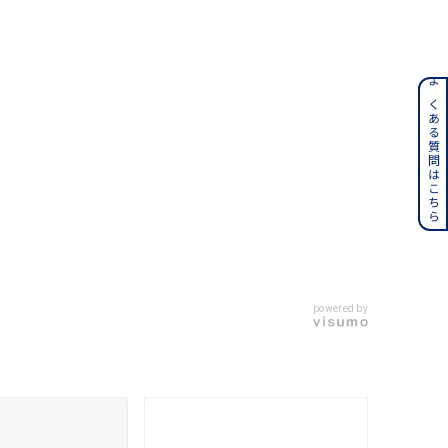
ンレス
よくある質問はこちら
その他
誕生石
6月の誕生石
月の誕生石
12月の誕生石
ムーン
フラワー
powered by
イエロー
ブラウン