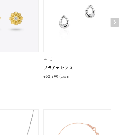
シンプル
ユニセックス
結婚式
推し活
クション
４℃
CANAL 
ス
プラチナ ピアス
プラチナ 
¥
52,800
¥
16,500
0