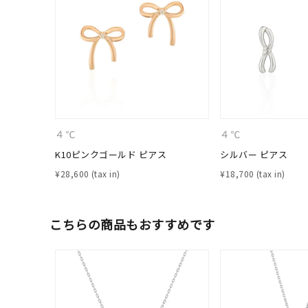
ファッションテイスト
フェミ
着用シーン
オフィ
耳周り
コレクション
公式オ
４℃
４℃
K10ピンクゴールド ピアス
シルバー ピアス
レディース
リングサイズ
¥
28,600
¥
18,700
メンズ
こちらの商品もおすすめです
リングサイズ
価格
¥0