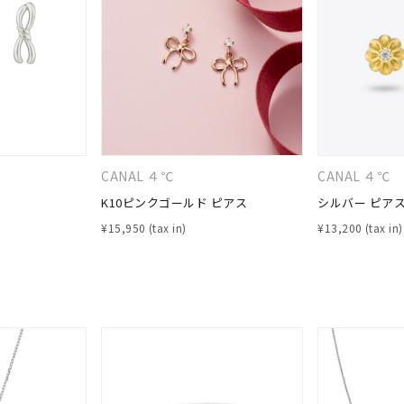
ニン
エレガント
カジュアル
フォーマル
モード
ス
ご褒美
記念日
誕生日
気分転換
デート
ジュエリー
腕周りジュエリー
ペアジュエリー
ベストセレ
ンラインショップ限定
CANAL ４℃
CANAL ４℃
K10ピンクゴールド ピアス
シルバー ピア
～
¥
15,950
¥
13,200
～
¥400,00