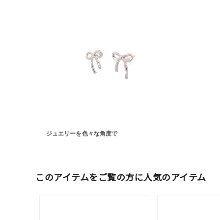
カテゴリー
素材
プラチ
カラー
イエロ
1月の
誕生石
7月の
ジュエリーを色々な角度で
しずく
モチーフ
クロス
このアイテムをご覧の方に人気のアイテム
クリア
石の色
レッド