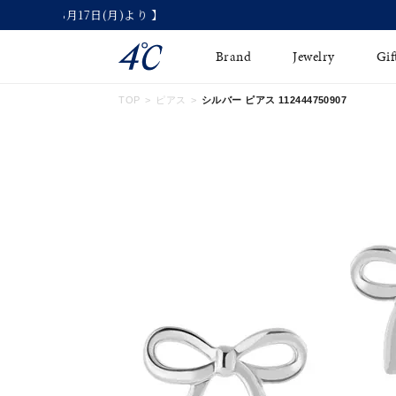
Brand
Jewelry
Gif
TOP
ピアス
シルバー ピアス 112444750907
ネックレス
ネックレスチェ-ン
Online Shop
ピンキーリング
ピアス
ショッピングガイド
イヤーカフ
ブレスレット
よくあるご質問
ペアネックレス
ペアリング
オンライン限定ジュエ
誕生石
リー
すべてのアイテム
ブライダルリング
はこちら