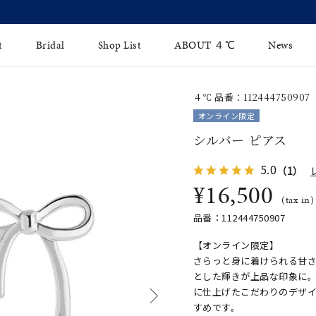
【2026 Summer Collection】発売中
t
Bridal
Shop List
ABOUT ４℃
News
４℃ 品番：112444750907
リング
Fashion Jewelry
Brida
オンライン限定
イヤリング
シルバー ピアス
ジュエリーケア
永久保
バングル
5.0
（1）
法人のお客様
ブライ
¥16,500
ペアブレスレット
ブライ
(tax in)
品番：112444750907
その他のアイテム
【オンライン限定】
さらっと身に着けられる甘
とした輝きが上品な印象に
に仕上げたこだわりのデザ
すめです。