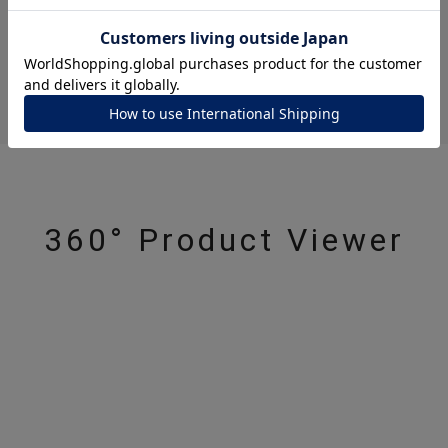
レビューはありません。
ナ
K18
K10
K7
ゴールド
シルバー
ステ
ーカラー
ピンクカラー
ホワイトカラー
トリプルカラー
誕生石
2月の誕生石
3月の誕生石
4月の誕生石
5月の
360° Product Viewer
誕生石
8月の誕生石
9月の誕生石
10月の誕生石
11
リセット
絞り込んで検索する
ハート
一粒
三石
パヴェ
ライン
馬蹄
ダブルループ
星座
イニシャル
リボン
その他
ホワイト
ピンク
パープル
ブルー
グリーン
マルチカラー