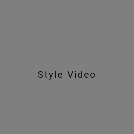
ニン
エレガント
カジュアル
フォーマル
モード
ス
ご褒美
記念日
誕生日
気分転換
デート
ジュエリー
腕周りジュエリー
ペアジュエリー
ベストセレ
ンラインショップ限定
～
Style Video
～
¥400,00