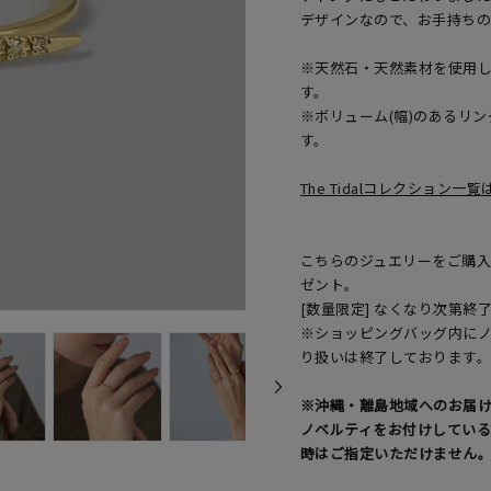
デザインなので、お手持ち
※天然石・天然素材を使用
す。
※ボリューム(幅)のあるリ
す。
The Tidalコレクション一
こちらのジュエリーをご購入の
ゼント。
[数量限定] なくなり次第終
※ショッピングバッグ内に
り扱いは終了しております
※沖縄・離島地域へのお届
ノベルティをお付けしてい
時はご指定いただけません