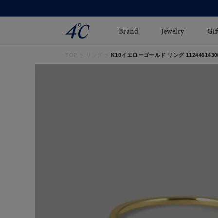
Brand
Jewelry
Gif
TOP
リング
K10イエローゴールド リング 1124461430
ネックレス
ネックレスチェ-ン
Online Shop
ピンキーリング
ピアス
ショッピングガイド
イヤーカフ
ブレスレット
よくあるご質問
ペアネックレス
ペアリング
オンライン限定ジュエ
誕生石
リー
すべてのアイテム
ブライダルリング
はこちら