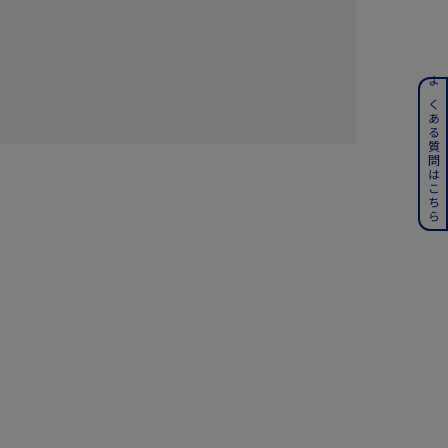
ンレス
よくある質問はこちら
その他
誕生石
6月の誕生石
月の誕生石
12月の誕生石
ムーン
フラワー
イエロー
ブラウン