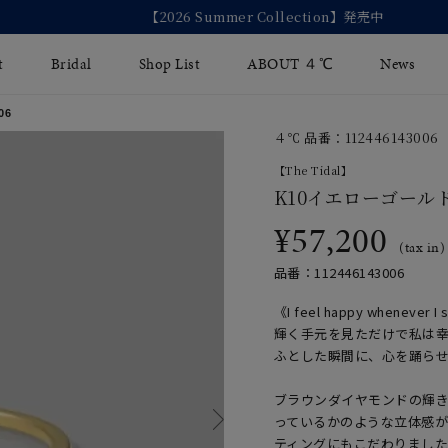
【2026 Summer Collection】発売中
t
Bridal
Shop List
ABOUT ４℃
News
06
４℃ 品番：112446143006
リング
Fashion Jewelry
Brida
【The Tidal】
イヤリング
K10イエローゴール
ジュエリーケア
永久保
¥57,200
バングル
法人のお客様
ブライ
(tax in)
品番：112446143006
ペアブレスレット
ブライ
《I feel happy whenever I
その他のアイテム
輝く手元を見ただけで私は
ふとした瞬間に、心を踊ら
ブラウンダイヤモンドの輝
っているかのような立体感
ティングにもこだわりまし