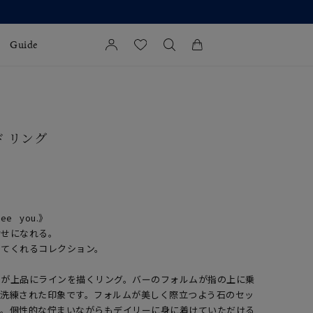
Guide
カートに商品がありません。
l Jewelry
ド リング
証
ダルサービス
ダルリングの選び方
 see you.》
幸せになれる。
せてくれるコレクション。
きが上品にラインを描くリング。バーのフォルムが指の上に乗
が洗練された印象です。フォルムが美しく際立つよう石のセッ
た。個性的な佇まいながらもデイリーに身に着けていただける