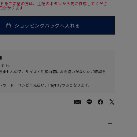
ードをご希望の方は、上記のボタンから先に作成してくださ
0円かかります
ショッピングバッグへ入れる
00
意
(tax
ります。
in)
きませんので、サイズと刻印内容にお間違いがないかご確認を
カード、コンビニ先払い、PayPayのみとなります。