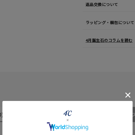
返品交換について
ラッピング・梱包について
4月誕生石のコラムを読む
r
#ペア
#ダイヤモンド ネックレス
#エタニティ
#くまのプー
0)