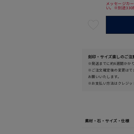
メッセージカ
い。※別途33
最
短
08
月
10
日
(月)
発
送
¥57,2
刻印・サイズ直しのご注
※発送までに約6週間かか
※ご注文確定後の変更はで
お願いいたします。
※お支払い方法はクレジット
素材・石・サイズ・仕様