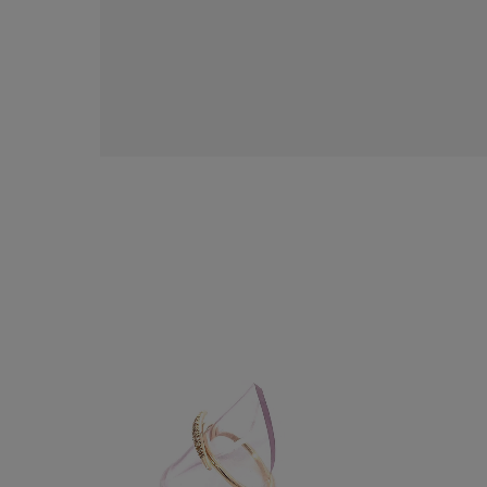
カテゴリー
素材
プラチ
カラー
イエロ
1月の
誕生石
7月の
しずく
モチーフ
クロス
クリア
石の色
レッド