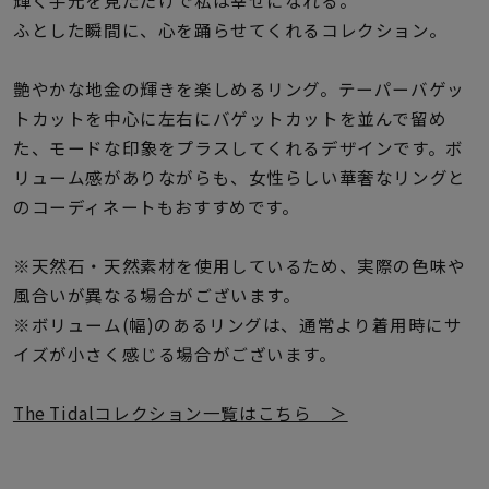
輝く手元を見ただけで私は幸せになれる。
着用シーン
ふとした瞬間に、心を踊らせてくれるコレクション。
コレクション
艶やかな地金の輝きを楽しめるリング。テーパーバゲッ
トカットを中心に左右にバゲットカットを並んで留め
レディース
た、モードな印象をプラスしてくれるデザインです。ボ
～
リングサイズ
リューム感がありながらも、女性らしい華奢なリングと
のコーディネートもおすすめです。
メンズ
※天然石・天然素材を使用しているため、実際の色味や
～
リングサイズ
風合いが異なる場合がございます。
※ボリューム(幅)のあるリングは、通常より着用時にサ
イズが小さく感じる場合がございます。
価格
¥0
¥400,
The Tidalコレクション一覧はこちら ＞
在庫
在庫ありのみ
すべて表示