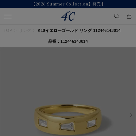
【2026 Summer Collection】発売中
TOP
リング
K10イエローゴールド リング 112446143014
キーワードで検索する
品番：112446143014
人気検索キーワード
#ペア
#eギフト
#ハーフエタニティリング
#刻印可
#メンズ ネックレス
ブランド
４℃
カテゴリー
すべてのジュエリー