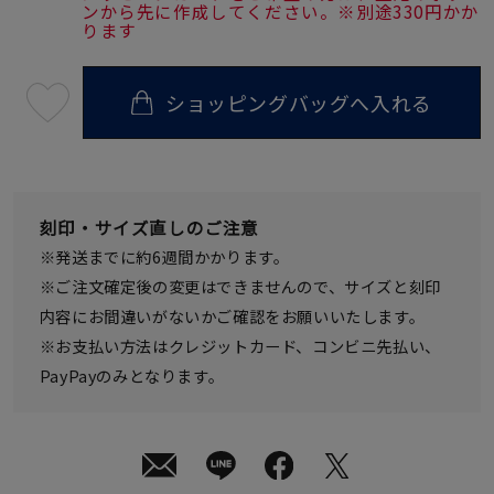
ンから先に作成してください。※別途330円かか
ります
ショッピングバッグへ入れる
最
短
08
月
07
日
(金)
発
刻印・サイズ直しのご注意
送
¥110,000
※発送までに約6週間かかります。
(tax
in)
※ご注文確定後の変更はできませんので、サイズと刻印
内容にお間違いがないかご確認をお願いいたします。
※お支払い方法はクレジットカード、コンビニ先払い、
PayPayのみとなります。