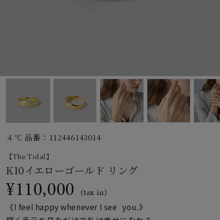
素材
カラー
誕生石
モチーフ
４℃ 品番：112446143014
石の色
【The Tidal】
K10イエローゴールド リング
ファッションテイス
¥110,000
ト
(tax in)
《I feel happy whenever I see you.》