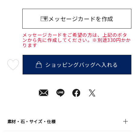
メッセージカードを作成
メッセージカードをご希望の方は、上記のボタ
ンから先に作成してください。※別途330円かか
ります
ショッピングバッグへ入れる
最
短
08
月
07
日
(金)
発
送
¥242,000
(tax
in)
素材・石・サイズ・仕様