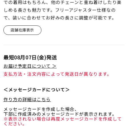
着用シーン
での着用はもちろん、他のチェーンと重ね着けしたり楽
しめる長さも魅力です。フリーアジャスター仕様なの
で、装いに合わせてお好みの長さに調整が可能です。
コレクション
店舗在庫表示
レディース
～
リングサイズ
最短
08月07日(金)
発送
お届け予定日について ＞
メンズ
～
支払方法・注文内容によって発送日が異なります。
リングサイズ
＜メッセージカードについて＞
価格
¥0
¥400,
作り方の詳細はこちら
メッセージカードを作成した場合、
下部に作成済みのメッセージカードが表示されます。
在庫
在庫ありのみ
すべて表示
※表示されない場合は再度メッセージカードを作成して
ください。