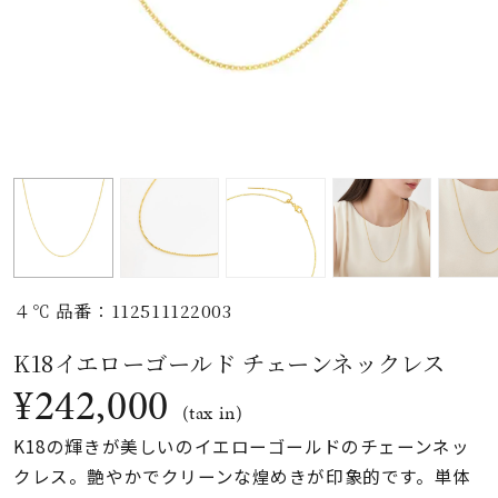
素材
カラー
誕生石
モチーフ
４℃ 品番：112511122003
石の色
K18イエローゴールド チェーンネックレス
¥242,000
ファッションテイス
(tax in)
ト
K18の輝きが美しいのイエローゴールドのチェーンネッ
クレス。艶やかでクリーンな煌めきが印象的です。単体