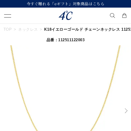
【価格改定のお知らせ 8月17日(月)より 】
TOP
ネックレス
K18イエローゴールド チェーンネックレス 112511
キーワードで検索する
品番：112511122003
人気検索キーワード
#ペア
#eギフト
#ハーフエタニティリング
#刻印可
#メンズ ネックレス
ブランド
４℃
カテゴリー
すべてのジュエリー