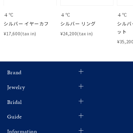
４℃
４℃
４℃
シルバー イヤーカフ
シルバー リング
シルバ
ット
¥17,600(tax in)
¥24,200(tax in)
¥35,200
Brand
Jewelry
Bridal
Guide
Information