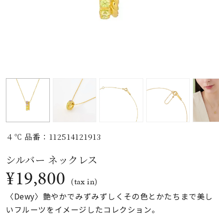
素材
カラー
誕生石
モチーフ
４℃ 品番：112514121913
石の色
シルバー ネックレス
¥19,800
ファッションテイス
(tax in)
ト
〈Dewy〉艶やかでみずみずしくその色とかたちまで美し
いフルーツをイメージしたコレクション。