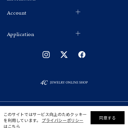
Account
Application
©F.D.C.PRODUCTS INC.
ギフトをお探しですか？
このサイトではサービス向上のためクッキー
同意する
を利用しています。
プライバシーポリシー
リセット
絞り込んで検索する
はこちら
eギフトで