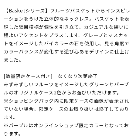
着用シーン
【Basketシリーズ】フルーツバスケットからインスピレ
ーションをうけた立体的なネックレス。バスケットを表
コレクション
現した縄目模様が個性を引き立て、カジュアルな装いに
程よいアクセントをプラスします。グレープとマスカッ
レディース
トをイメージしたバイカラーの石を使用し、見る角度で
～
リングサイズ
カラーバランスが変化する遊び心あるデザインに仕上げ
ました。
メンズ
～
[数量限定ケース付き] なくなり次第終了
リングサイズ
みずみずしいフルーツをイメージしたグリーンとパープ
ルのオリジナルケース2色からお選びいただけます。
価格
※ショッピングバッグ内に限定ケースの画像が表示され
¥0
¥400,
ていない場合、限定ケースのお取り扱いは終了しており
ます。
在庫
在庫ありのみ
すべて表示
※パープルはオンラインショップ限定カラーとなってお
ります。