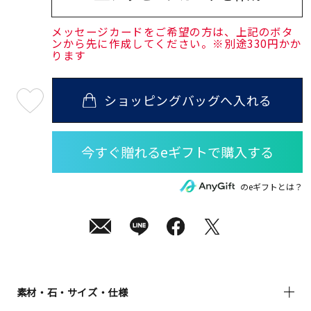
メッセージカードをご希望の方は、上記のボタ
ンから先に作成してください。※別途330円かか
ります
ショッピングバッグへ入れる
最
短
08
月
10
日
(月)
発
送
¥19,800
のeギフトとは？
(tax
in)
素材・石・サイズ・仕様