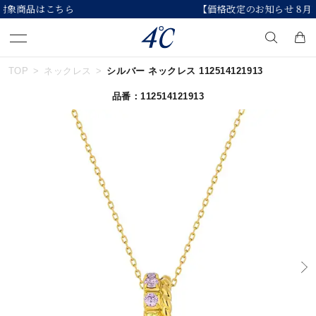
【価格改定のお知らせ 8月17日(月)より 】
TOP
ネックレス
シルバー ネックレス 112514121913
キーワードで検索する
品番：112514121913
人気検索キーワード
#summer
#ペア
#ダイヤモンド ネックレス
#エタニティ
#くまのプーさん
ブランド
４℃
カテゴリー
すべてのジュエリー