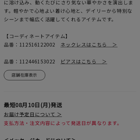
着用シーン
に溶け込み、動くたびにさり気ない華やかさを演出しま
す。軽やかで心地よい着け心地と、デイリーから特別な
シーンまで幅広く活躍してくれるアイテムです。
コレクション
【コーディネートアイテム】
レディース
品番：112516122002
ネックレスはこちら ＞
～
リングサイズ
品番：112446153022
ピアスはこちら ＞
メンズ
店舗在庫表示
～
リングサイズ
価格
最短
08月10日(月)
発送
¥0
¥400,
お届け予定日について ＞
支払方法・注文内容によって発送日が異なります。
在庫
在庫ありのみ
すべて表示