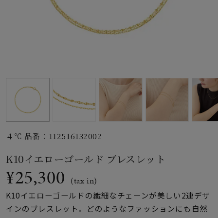
素材
カラー
誕生石
モチーフ
４℃ 品番：112516132002
石の色
K10イエローゴールド ブレスレット
¥25,300
ファッションテイス
(tax in)
ト
K10イエローゴールドの繊細なチェーンが美しい2連デザ
インのブレスレット。どのようなファッションにも自然