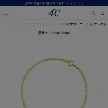
)より 】
【2026 Summer Collectio
TOP
4℃
すべてのジュエリー
K10イエローゴールド ブレス
キーワードで検索する
品番：112516132002
人気検索キーワード
#summer
#ペア
#ダイヤモンド ネックレス
#エタニティ
#くまのプーさん
ブランド
４℃
カテゴリー
すべてのジュエリー