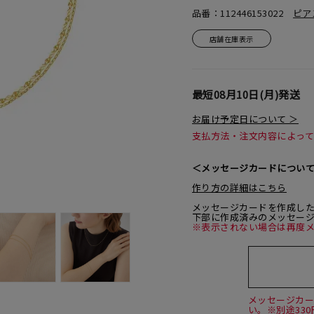
品番：112446153022
ピア
店舗在庫表示
最短
08月10日(月)
発送
お届け予定日について ＞
支払方法・注文内容によっ
＜メッセージカードについ
作り方の詳細はこちら
メッセージカードを作成し
下部に作成済みのメッセー
※表示されない場合は再度
メッセージカ
い。※別途33