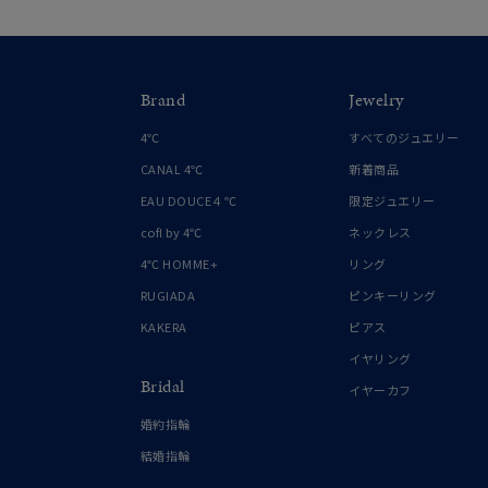
Brand
Jewelry
4℃
すべてのジュエリー
CANAL 4℃
新着商品
EAU DOUCE４℃
限定ジュエリー
cofl by 4℃
ネックレス
4℃ HOMME+
リング
RUGIADA
ピンキーリング
KAKERA
ピアス
イヤリング
Bridal
イヤーカフ
婚約指輪
結婚指輪