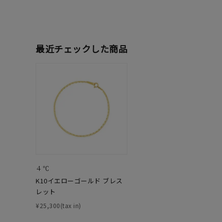
人気検索キーワード
#summe
ブランド
最近チェックした商品
カテゴリー
素材
プラチ
カラー
イエロ
４℃
1月の
K10イエローゴールド ブレス
誕生石
7月の
レット
¥25,300(tax in)
しずく
モチーフ