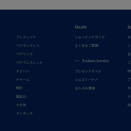
Guide
I
ブレスレット
ショッピングガイド
お
ペアネックレス
よくあるご質問
シ
ペアリング
会
Fashion Jewelry
ペアブレスレット
ご
チェーン
特
プレゼントガイド
チャーム
プ
ジュエリーケア
時計
お
法人のお客様
誕生石
サ
その他
採
ランキング