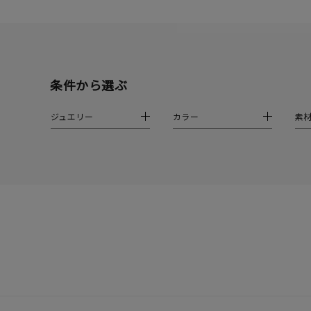
クロス
クリア
石の色
レッド
条件から選ぶ
ファッションテイスト
フェミ
ジュエリー
カラー
素
着用シーン
オフィ
耳周り
コレクション
公式オ
レディース
リングサイズ