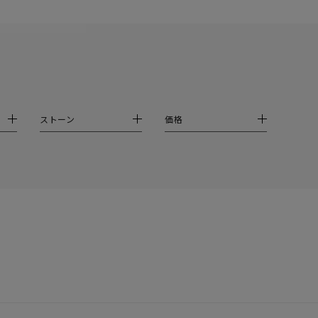
イエロー
ブラウン
シンプル
ユニセックス
ストーン
価格
結婚式
推し活
クション