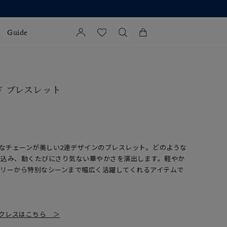
Guide
カートに商品がありません。
l Jewelry
ド ブレスレット
証
ダルサービス
ダルリングの選び方
細なチェーンが美しい2連デザインのブレスレット。どのような
け込み、動くたびにさり気ない華やかさを演出します。軽やか
イリーから特別なシーンまで幅広く活躍してくれるアイテムで
クレスはこちら ＞