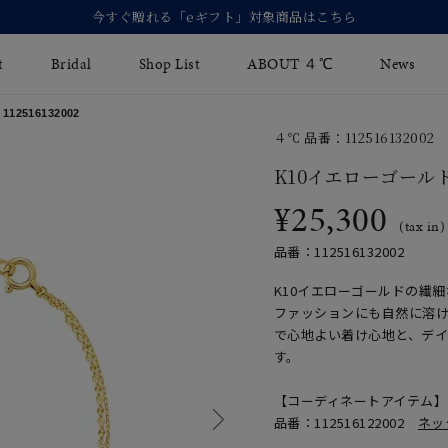
【価格改定のお知らせ 8月17日(月)より 】
t
Bridal
Shop List
ABOUT ４℃
News
2516132002
４℃ 品番：112516132002
リング
Fashion Jewelry
Brida
K10イエローゴール
イヤリング
¥25,300
ジュエリーケア
永久保
(tax in)
バングル
法人のお客様
ブライ
品番：112516132002
ペアブレスレット
ブライ
K10イエローゴールドの繊
ファッションにも自然に溶
その他のアイテム
で心地よい着け心地と、デ
す。
【コーディネートアイテム】
品番：112516122002
ネッ