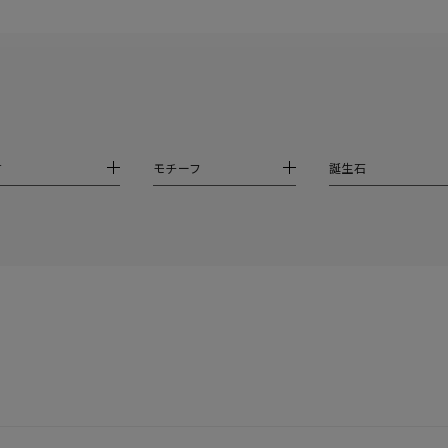
ダブルループ
星座
イニシャル
リボン
その他
ホワイト
ピンク
パープル
ブルー
グリーン
マルチカラー
ニン
エレガント
カジュアル
フォーマル
モード
材
モチーフ
誕生石
ス
ご褒美
記念日
誕生日
気分転換
デート
ジュエリー
腕周りジュエリー
ペアジュエリー
ベストセレ
ンラインショップ限定
～