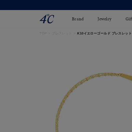
Brand
Jewelry
Gif
TOP
ブレスレット
K10イエローゴールド ブレスレット 11
ネックレス
ネックレスチェ-ン
Online Shop
ピンキーリング
ピアス
ショッピングガイド
イヤーカフ
ブレスレット
よくあるご質問
ペアネックレス
ペアリング
オンライン限定ジュエ
誕生石
リー
すべてのアイテム
ブライダルリング
はこちら