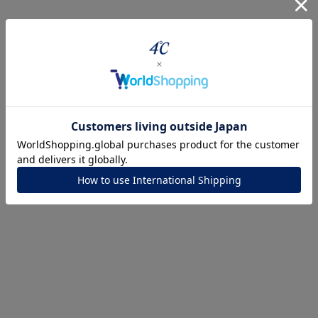
r
#ペア
#ダイヤモンド ネックレス
#エタニティ
#くまのプー
ナ
K18
K10
K7
ゴールド
シルバー
ステ
ーカラー
ピンクカラー
ホワイトカラー
トリプルカラー
誕生石
2月の誕生石
3月の誕生石
4月の誕生石
5月の
誕生石
8月の誕生石
9月の誕生石
10月の誕生石
11
リセット
絞り込んで検索する
ハート
一粒
三石
パヴェ
ライン
馬蹄