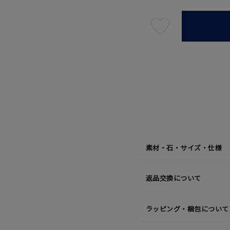
最
短
08
月
10
日
(月)
発
送
¥25,3
素材・石・サイズ・仕様
返品交換について
ラッピング・梱包について