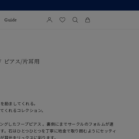
Guide
カートに商品がありません。
l Jewelry
ド ピアス/片耳用
証
ダルサービス
ダルリングの選び方
私を励ましてくれる。
いてくれるコレクション。
ングしたフープピアス 。裏側にまでサークルのフォルムが連
です。石はひとつひとつを丁寧に地金で取り囲むようにセッティ
きが耳元をリュクスに彩ります。