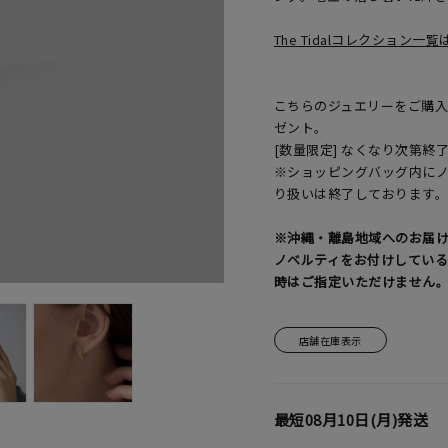
The Tidalコレクション一
こちらのジュエリーをご購入の
ゼント。
[数量限定] なくなり次第終
※ショッピングバッグ内に
り扱いは終了しております
※沖縄・離島地域へのお届
ノベルティをお付けしてい
時はご指定いただけません
店舗在庫表示
最短
08月10日(月)
発送