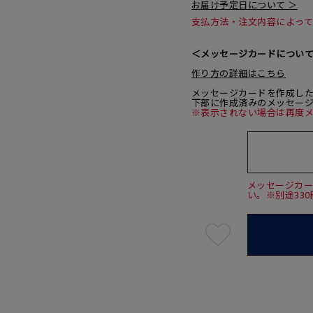
お届け予定日について ＞
支払方法・注文内容によっ
＜メッセージカードについ
作り方の詳細はこちら
メッセージカードを作成し
下部に作成済みのメッセー
※表示されない場合は再度
メッセージカ
い。※別途33
最
短
08
月
10
日
(月)
発
送