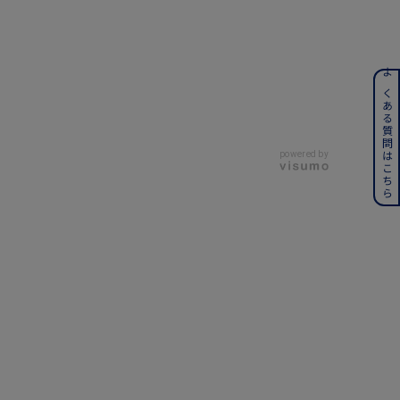
ンレス
よくある質問はこちら
その他
powered by
誕生石
6月の誕生石
月の誕生石
12月の誕生石
ムーン
フラワー
イエロー
ブラウン