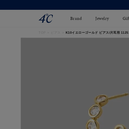
Brand
Jewelry
Gif
TOP
ピアス
K10イエローゴールド ピアス/片耳用 112516
ネックレス
ネックレスチェ-ン
Online Shop
ピンキーリング
ピアス
ショッピングガイド
イヤーカフ
ブレスレット
よくあるご質問
ペアネックレス
ペアリング
オンライン限定ジュエ
誕生石
リー
すべてのアイテム
ブライダルリング
はこちら