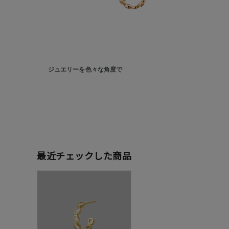
カテゴリー
素材
プラチ
ジュエリーを色々な角度で
カラー
イエロ
1月の
誕生石
7月の
しずく
最近チェックした商品
モチーフ
クロス
クリア
石の色
レッド