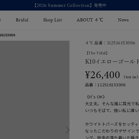
【2026 Summer Collection】発売中
t
Bridal
Shop List
ABOUT ４℃
News
153006
４℃ 品番：112516153006
リング
Fashion Jewelry
Brida
【The Tidal】
イヤリング
K10イエローゴール
ジュエリーケア
永久保
¥26,400
バングル
法人のお客様
ブライ
(tax in)
品番：112516153006
ペアブレスレット
ブライ
《It’s OK》
その他のアイテム
大丈夫。そんな風に耳元で
いつもそばで、強い私に導
ホワイトトパーズをセッティ
なったこだわりのデザイン
ング。地金の落ち着いた輝