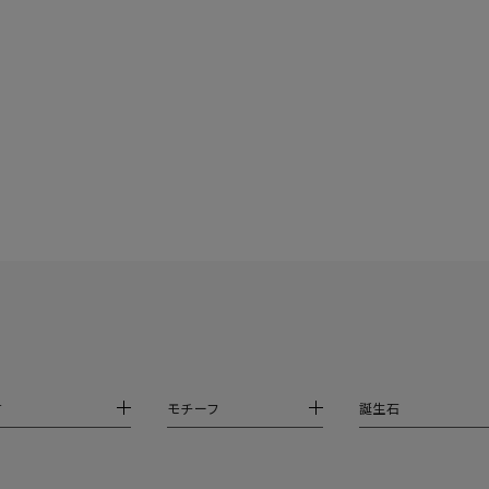
ニン
エレガント
カジュアル
フォーマル
モード
ス
ご褒美
記念日
誕生日
気分転換
デート
ジュエリー
腕周りジュエリー
ペアジュエリー
ベストセレ
ンラインショップ限定
～
～
材
モチーフ
誕生石
¥400,00