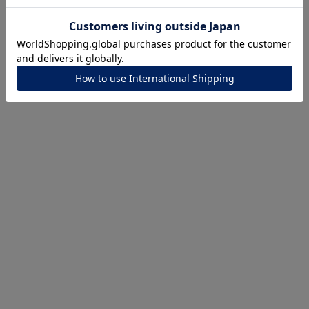
ナ
K18
K10
K7
ゴールド
シルバー
ステ
ーカラー
ピンクカラー
ホワイトカラー
トリプルカラー
誕生石
2月の誕生石
3月の誕生石
4月の誕生石
5月の
誕生石
8月の誕生石
9月の誕生石
10月の誕生石
11
リセット
絞り込んで検索する
ハート
一粒
三石
パヴェ
ライン
馬蹄
ダブルループ
星座
イニシャル
リボン
その他
ホワイト
ピンク
パープル
ブルー
グリーン
マルチカラー