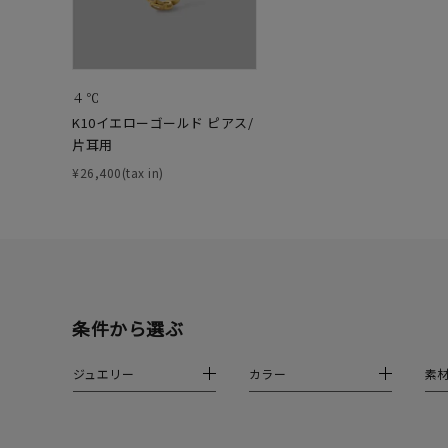
ファッションテイスト
フェミ
着用シーン
オフィ
４℃
K10イエローゴールド ピアス/
耳周り
片耳用
コレクション
公式オ
¥26,400(tax in)
レディース
リングサイズ
メンズ
条件から選ぶ
リングサイズ
ジュエリー
カラー
素
価格
¥0