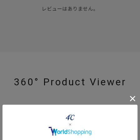
レビューはありません。
360° Product Viewer
r
#ペア
#ダイヤモンド ネックレス
#エタニティ
#くまのプー