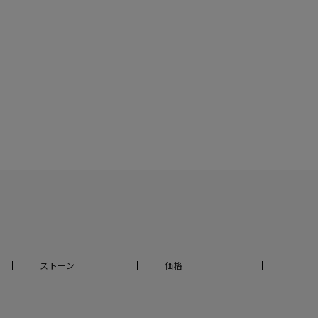
シンプル
ユニセックス
結婚式
推し活
クション
ストーン
価格
0