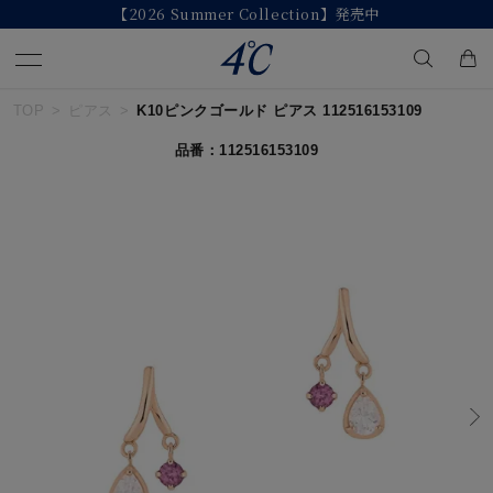
【2026 Summer Collection】発売中
TOP
ピアス
K10ピンクゴールド ピアス 112516153109
キーワードで検索する
品番：112516153109
人気検索キーワード
#ペア
#eギフト
#ハーフエタニティリング
#刻印可
#メンズ ネックレス
ブランド
４℃
カテゴリー
すべてのジュエリー