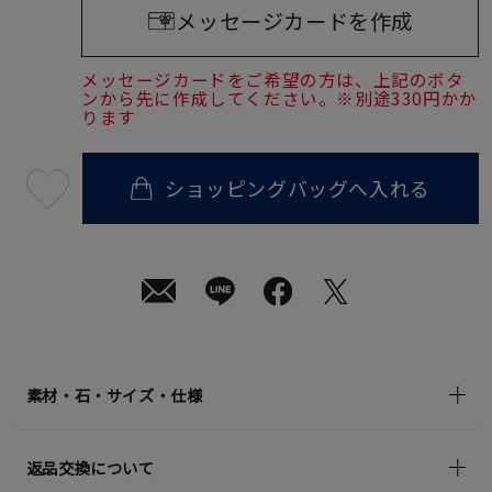
メッセージカードを作成
メッセージカードをご希望の方は、上記のボタ
ンから先に作成してください。※別途330円かか
ります
ショッピングバッグへ入れる
最
短
08
月
07
日
(金)
発
送
¥39,600
(tax
in)
素材・石・サイズ・仕様
返品交換について