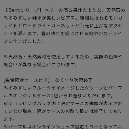
着用シーン
【Berryシリーズ】ベリーの滴る果汁のような、天然石の
みずみずしい輝きが美しいピアス。繊細に揺れるモルガ
コレクション
ナイトとロードライトガーネットが耳元に上品なアクセ
ントを添えます。春の訪れを感じさせる軽やかなデザイ
レディース
ンに仕上げました。
～
リングサイズ
※天然石・天然素材を使用しているため、実際の色味や
風合いが異なる場合がございます。
メンズ
～
リングサイズ
[数量限定ケース付き] なくなり次第終了
みずみずしいフルーツをイメージしたグリーンとパープ
価格
ルのオリジナルケース2色からお選びいただけます。
¥0
¥400,
※ショッピングバッグ内に限定ケースの画像が表示され
ていない場合、限定ケースのお取り扱いは終了しており
在庫
在庫ありのみ
すべて表示
ます。
※パープルはオンラインショップ限定カラーとなってお