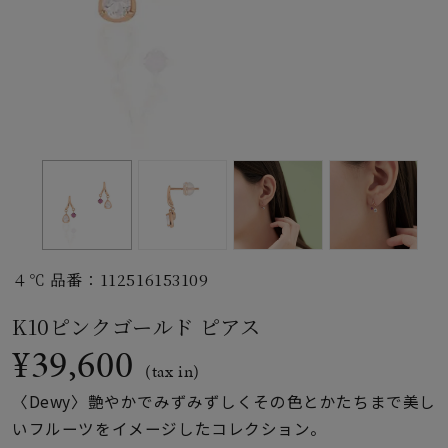
素材
カラー
誕生石
モチーフ
４℃ 品番：112516153109
石の色
K10ピンクゴールド ピアス
¥39,600
ファッションテイス
(tax in)
ト
〈Dewy〉艶やかでみずみずしくその色とかたちまで美し
いフルーツをイメージしたコレクション。