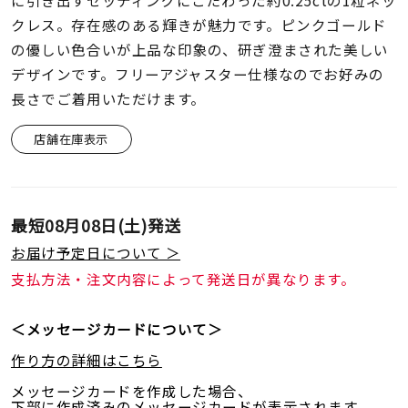
に引き出すセッティングにこだわった約0.25ctの1粒ネッ
着用シーン
クレス。存在感のある輝きが魅力です。ピンクゴールド
の優しい色合いが上品な印象の、研ぎ澄まされた美しい
コレクション
デザインです。フリーアジャスター仕様なのでお好みの
長さでご着用いただけます。
レディース
～
店舗在庫表示
リングサイズ
メンズ
最短
08月08日(土)
発送
～
リングサイズ
お届け予定日について ＞
支払方法・注文内容によって発送日が異なります。
価格
¥0
¥400,
＜メッセージカードについて＞
作り方の詳細はこちら
在庫
在庫ありのみ
すべて表示
メッセージカードを作成した場合、
下部に作成済みのメッセージカードが表示されます。