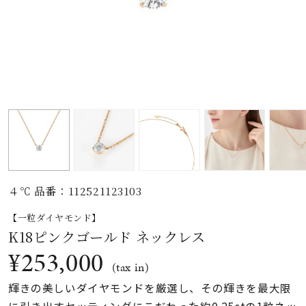
素材
カラー
誕生石
モチーフ
４℃ 品番：112521123103
石の色
【一粒ダイヤモンド】
K18ピンクゴールド ネックレス
ファッションテイス
¥253,000
ト
(tax in)
輝きの美しいダイヤモンドを厳選し、その輝きを最大限