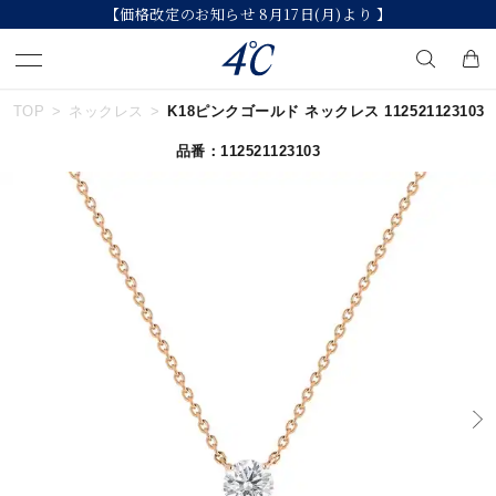
【価格改定のお知らせ 8月17日(月)より 】
TOP
ネックレス
K18ピンクゴールド ネックレス 112521123103
キーワードで検索する
品番：112521123103
人気検索キーワード
#ペア
#eギフト
#ハーフエタニティリング
#刻印可
#メンズ ネックレス
ブランド
４℃
カテゴリー
すべてのジュエリー