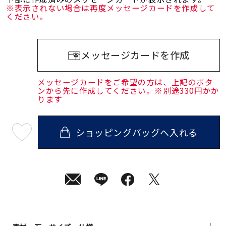
※表示されない場合は再度メッセージカードを作成して
ください。
メッセージカードを作成
メッセージカードをご希望の方は、上記のボタ
ンから先に作成してください。※別途330円かか
ります
ショッピングバッグへ入れる
最
短
08
月
08
日
(土)
発
送
¥253,000
(tax
in)