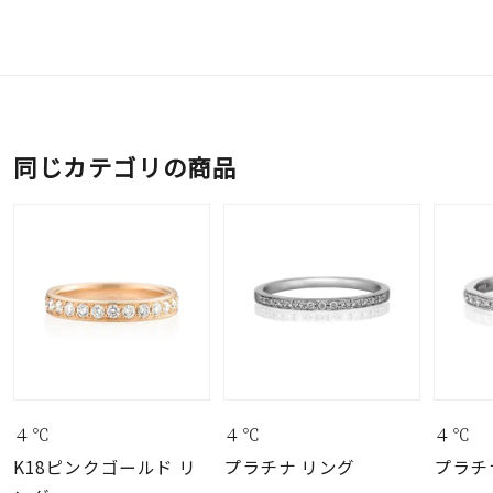
同じカテゴリの商品
４℃
４℃
４℃
K18ピンクゴールド リ
プラチナ リング
プラチ