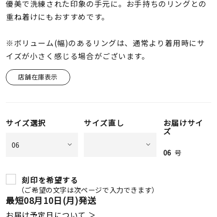
着用シーン
優美で洗練された印象の手元に。お手持ちのリングとの
重ね着けにもおすすめです。
コレクション
※ボリューム(幅)のあるリングは、通常より着用時にサ
イズが小さく感じる場合がございます。
レディース
～
店舗在庫表示
リングサイズ
メンズ
～
サイズ選択
サイズ直し
お届けサイ
リングサイズ
ズ
06
号
価格
¥0
¥400,
刻印を希望する
（ご希望の文字は次ページで入力できます）
在庫
最短
08月10日(月)
発送
在庫ありのみ
すべて表示
お届け予定日について ＞