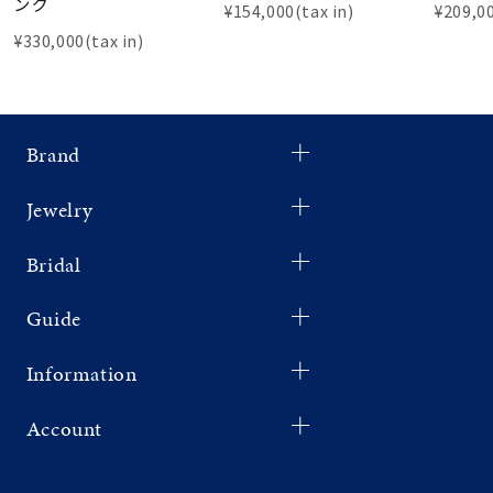
ング
¥154,000(tax in)
¥209,00
¥330,000(tax in)
Brand
Jewelry
Bridal
Guide
Information
Account