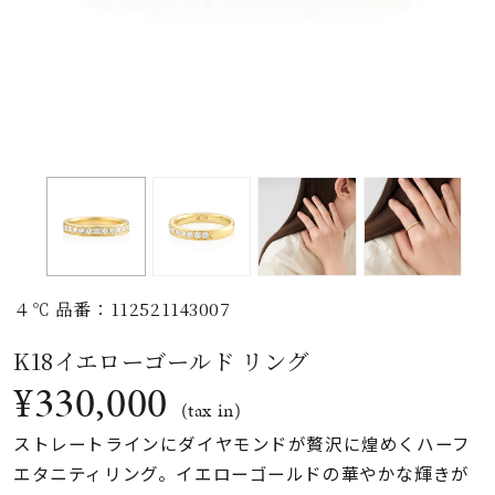
素材
カラー
誕生石
モチーフ
４℃ 品番：112521143007
石の色
K18イエローゴールド リング
¥330,000
ファッションテイス
(tax in)
ト
ストレートラインにダイヤモンドが贅沢に煌めくハーフ
エタニティリング。イエローゴールドの華やかな輝きが