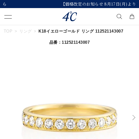
【価格改定のお知らせ 8月17日(月)より 】
TOP
リング
K18イエローゴールド リング 112521143007
キーワードで検索する
品番：112521143007
人気検索キーワード
#summer
#ダイヤモンド ネックレス
#くまのプーさん
#ペア
#エタニティ
ブランド
４℃
カテゴリー
すべてのジュエリー