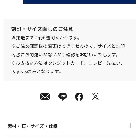
08
月
10
日
(月)
発
刻印・サイズ直しのご注意
送
¥330,000
※発送までに約6週間かかります。
(tax
in)
※ご注文確定後の変更はできませんので、サイズと刻印
内容にお間違いがないかご確認をお願いいたします。
※お支払い方法はクレジットカード、コンビニ先払い、
PayPayのみとなります。
素材・石・サイズ・仕様