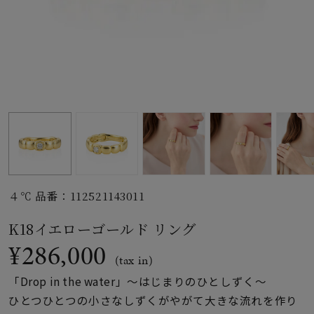
素材
カラー
誕生石
モチーフ
４℃ 品番：112521143011
石の色
K18イエローゴールド リング
¥286,000
ファッションテイス
(tax in)
ト
「Drop in the water」〜はじまりのひとしずく〜
ひとつひとつの小さなしずくがやがて大きな流れを作り