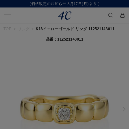
【2026 Summer Collection】発売中
TOP
リング
K18イエローゴールド リング 112521143011
キーワードで検索する
品番：112521143011
人気検索キーワード
#ペア
#ハーフエタニティリング
#エタニティ
#ダイヤモンド ネックレス
#eギフト
ブランド
４℃
カテゴリー
すべてのジュエリー