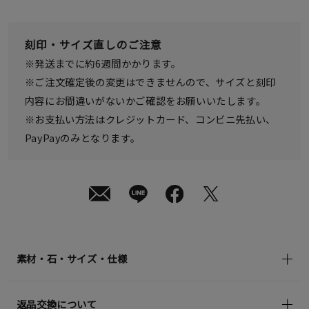
08
日
(土)
発
刻印・サイズ直しのご注意
送
¥286,000
※発送までに約6週間かかります。
(tax
in)
※ご注文確定後の変更はできませんので、サイズと刻印
内容にお間違いがないかご確認をお願いいたします。
※お支払い方法はクレジットカード、コンビニ先払い、
PayPayのみとなります。
素材・石・サイズ・仕様
返品交換について