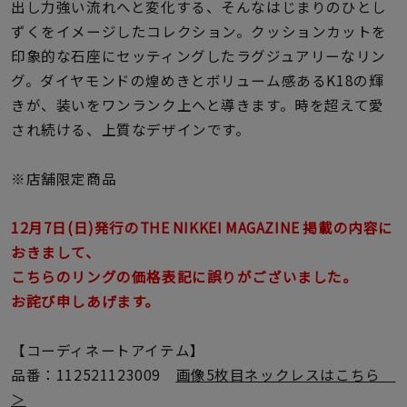
着用シーン
出し力強い流れへと変化する、そんなはじまりのひとし
ずくをイメージしたコレクション。クッションカットを
印象的な石座にセッティングしたラグジュアリーなリン
コレクション
グ。ダイヤモンドの煌めきとボリューム感あるK18の輝
きが、装いをワンランク上へと導きます。時を超えて愛
レディース
され続ける、上質なデザインです。
～
リングサイズ
※店舗限定商品
メンズ
～
12月7日(日)発行のTHE NIKKEI MAGAZINE 掲載の内容に
リングサイズ
おきまして、
こちらのリングの価格表記に誤りがございました。
価格
お詫び申しあげます。
¥0
¥400,
【コーディネートアイテム】
在庫
在庫ありのみ
すべて表示
品番：112521123009
画像5枚目ネックレスはこちら
＞