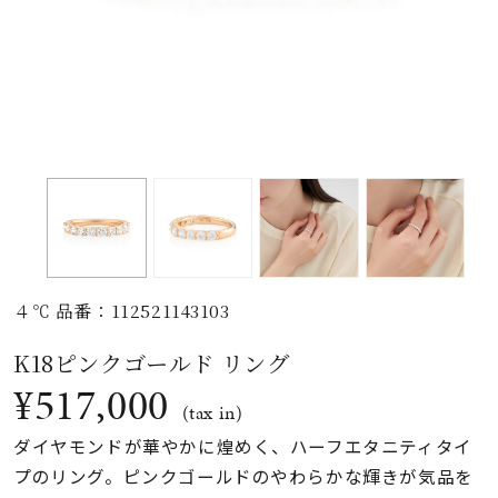
素材
カラー
誕生石
モチーフ
４℃ 品番：112521143103
石の色
K18ピンクゴールド リング
¥517,000
ファッションテイス
(tax in)
ト
ダイヤモンドが華やかに煌めく、ハーフエタニティタイ
プのリング。ピンクゴールドのやわらかな輝きが気品を