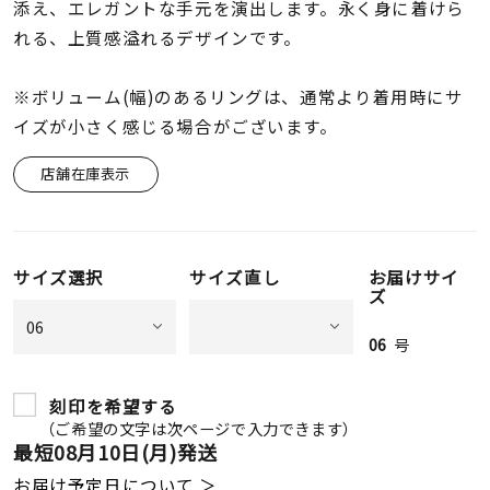
着用シーン
添え、エレガントな手元を演出します。永く身に着けら
れる、上質感溢れるデザインです。
コレクション
※ボリューム(幅)のあるリングは、通常より着用時にサ
イズが小さく感じる場合がございます。
レディース
～
店舗在庫表示
リングサイズ
メンズ
～
サイズ選択
サイズ直し
お届けサイ
リングサイズ
ズ
06
号
価格
¥0
¥400,
刻印を希望する
（ご希望の文字は次ページで入力できます）
在庫
最短
08月10日(月)
発送
在庫ありのみ
すべて表示
お届け予定日について ＞