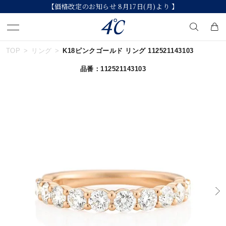
【価格改定のお知らせ 8月17日(月)より 】
TOP
リング
K18ピンクゴールド リング 112521143103
キーワードで検索する
品番：112521143103
人気検索キーワード
#summer
#ペア
#ダイヤモンド ネックレス
#エタニティ
#くまのプーさん
ブランド
４℃
カテゴリー
すべてのジュエリー