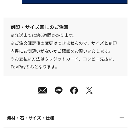
08
月
10
日
(月)
発
刻印・サイズ直しのご注意
送
¥517,000
※発送までに約6週間かかります。
(tax
in)
※ご注文確定後の変更はできませんので、サイズと刻印
内容にお間違いがないかご確認をお願いいたします。
※お支払い方法はクレジットカード、コンビニ先払い、
PayPayのみとなります。
素材・石・サイズ・仕様