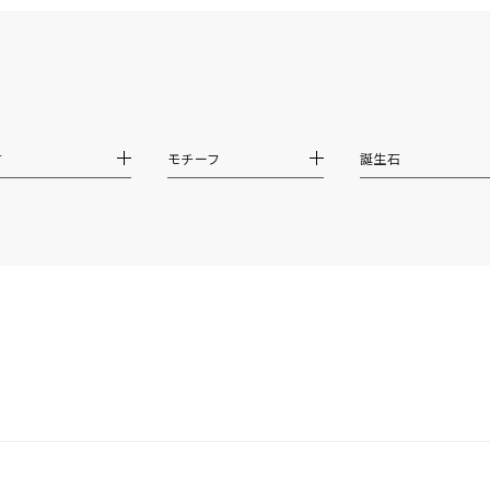
ダブルループ
星座
イニシャル
リボン
その他
ホワイト
ピンク
パープル
ブルー
グリーン
マルチカラー
材
モチーフ
誕生石
ニン
エレガント
カジュアル
フォーマル
モード
ス
ご褒美
記念日
誕生日
気分転換
デート
ジュエリー
腕周りジュエリー
ペアジュエリー
ベストセレ
ンラインショップ限定
～