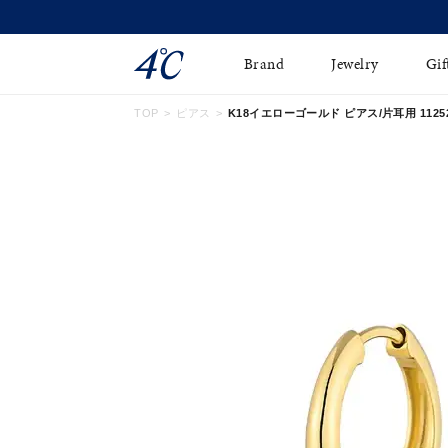
Brand
Jewelry
Gif
TOP
ピアス
K18イエローゴールド ピアス/片耳用 112521
ネックレス
ネックレスチェ-ン
Online Shop
ピンキーリング
ピアス
ショッピングガイド
イヤーカフ
ブレスレット
よくあるご質問
ペアネックレス
ペアリング
オンライン限定ジュエ
誕生石
リー
すべてのアイテム
ブライダルリング
はこちら