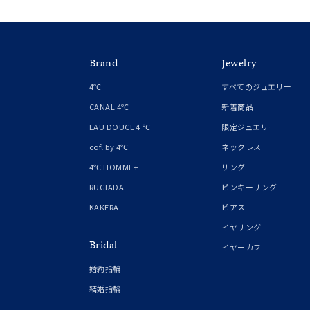
Brand
Jewelry
4℃
すべてのジュエリー
CANAL 4℃
新着商品
EAU DOUCE４℃
限定ジュエリー
cofl by 4℃
ネックレス
4℃ HOMME+
リング
RUGIADA
ピンキーリング
KAKERA
ピアス
イヤリング
Bridal
イヤーカフ
婚約指輪
結婚指輪