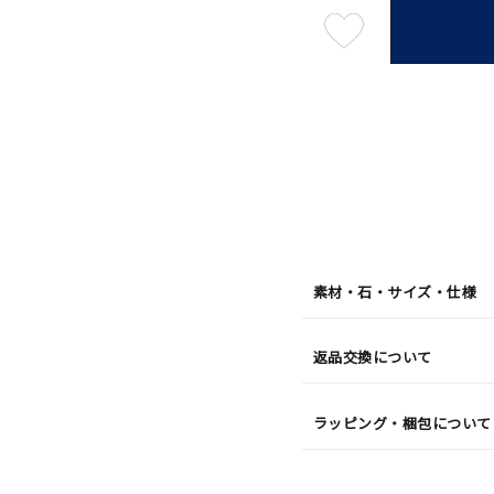
最
短
08
月
10
日
(月)
発
送
¥57,2
素材・石・サイズ・仕様
返品交換について
ラッピング・梱包について