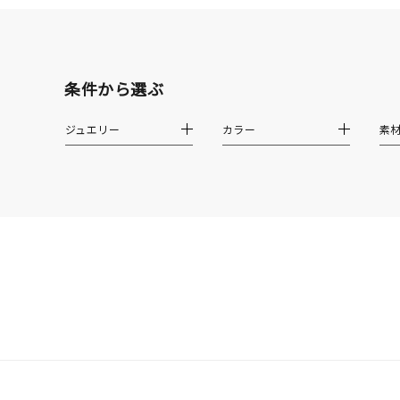
クロス
クリア
石の色
条件から選ぶ
レッド
ジュエリー
カラー
素
ファッションテイスト
フェミ
着用シーン
オフィ
耳周り
コレクション
公式オ
レディース
リングサイズ