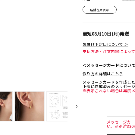
店舗在庫表示
最短
08月10日(月)
発送
お届け予定日について ＞
支払方法・注文内容によっ
＜メッセージカードについ
作り方の詳細はこちら
メッセージカードを作成し
下部に作成済みのメッセー
※表示されない場合は再度
メッセージカ
い。※別途33