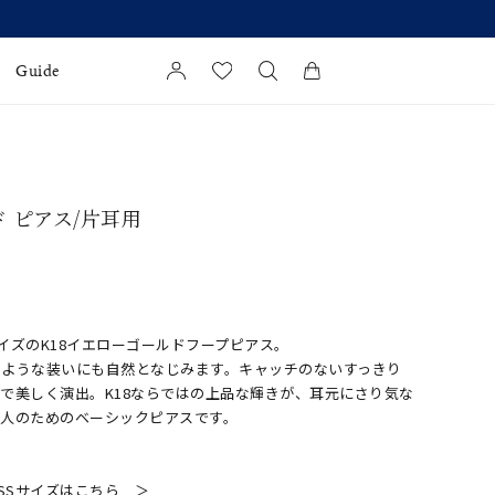
Guide
カートに商品がありません。
l Jewelry
ド ピアス/片耳用
証
ダルサービス
ダルリングの選び方
イズのK18イエローゴールドフープピアス。
のような装いにも自然となじみます。キャッチのないすっきり
で美しく演出。K18ならではの上品な輝きが、耳元にさり気な
大人のためのベーシックピアスです。
SSサイズはこちら ＞