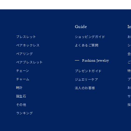
Guide
I
ブレスレット
ショッピングガイド
お
ペアネックレス
よくあるご質問
シ
ペアリング
会
Fashion Jewelry
ペアブレスレット
ご
チェーン
特
プレゼントガイド
チャーム
プ
ジュエリーケア
時計
お
法人のお客様
誕生石
サ
その他
採
ランキング