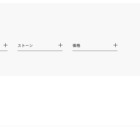
イエロー
ブラウン
ストーン
価格
シンプル
ユニセックス
結婚式
推し活
クション