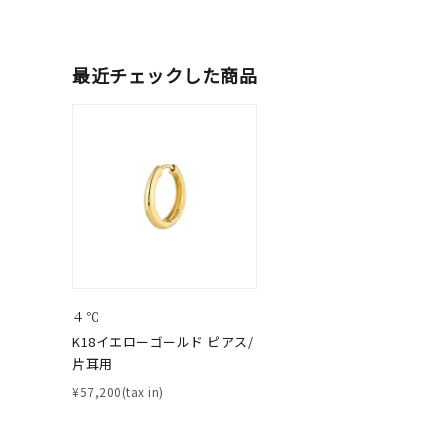
人気検索キーワード
#summe
最近チェックした商品
ブランド
カテゴリー
素材
プラチ
カラー
イエロ
４℃
K18イエローゴールド ピアス/
1月の
片耳用
誕生石
7月の
¥57,200(tax in)
しずく
モチーフ