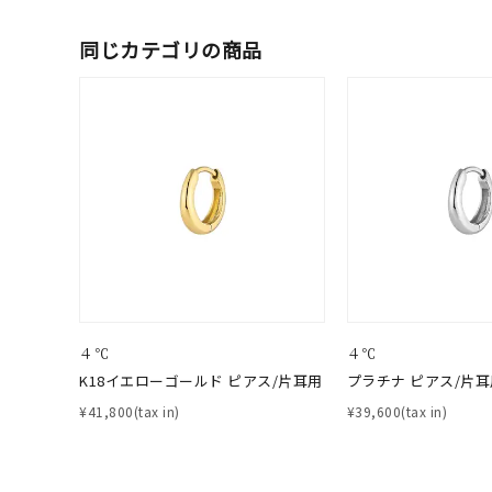
メンズ
リングサイズ
同じカテゴリの商品
価格
¥0
在庫
在
４℃
４℃
K18イエローゴールド ピアス/片耳用
プラチナ ピアス/片耳
¥41,800(tax in)
¥39,600(tax in)