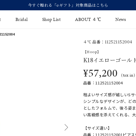
【価格改定のお知らせ 8月17日(月)より 】
t
Bridal
Shop List
ABOUT ４℃
News
152004
４℃ 品番：112521152004
リング
Fashion Jewelry
Brida
【Hoop】
イヤリング
K18イエローゴール
ジュエリーケア
永久保
¥57,200
バングル
法人のお客様
ブライ
(tax in)
品番：112521152004
ペアブレスレット
ブライ
程よいサイズ感が嬉しいSサ
その他のアイテム
シンプルなデザインが、ど
としたフォルムで、後ろ姿ま
い高級感を添えてくれる、
【サイズ違い】
品番：112521152001
ピアス