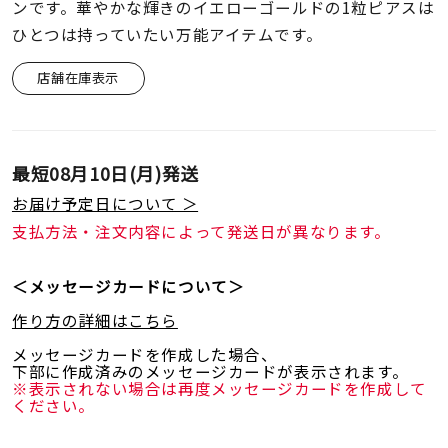
着用シーン
ンです。華やかな輝きのイエローゴールドの1粒ピアスは
ひとつは持っていたい万能アイテムです。
コレクション
店舗在庫表示
レディース
～
リングサイズ
最短
08月10日(月)
発送
お届け予定日について ＞
支払方法・注文内容によって発送日が異なります。
メンズ
～
リングサイズ
＜メッセージカードについて＞
作り方の詳細はこちら
価格
¥0
¥400,
メッセージカードを作成した場合、
下部に作成済みのメッセージカードが表示されます。
※表示されない場合は再度メッセージカードを作成して
ください。
在庫
在庫ありのみ
すべて表示