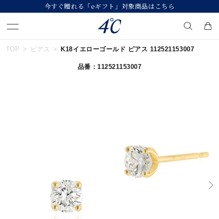
今すぐ贈れる「eギフト」対象商品はこちら
TOP
ピアス
K18イエローゴールド ピアス 112521153007
キーワードで検索する
品番：112521153007
人気検索キーワード
#summer
#ダイヤモンド ネックレス
#くまのプーさん
#ペア
#エタニティ
ブランド
４℃
カテゴリー
すべてのジュエリー