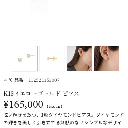
素材
カラー
誕生石
モチーフ
４℃ 品番：112521153007
石の色
K18イエローゴールド ピアス
¥165,000
ファッションテイス
(tax in)
ト
眩い輝きを放つ、1粒ダイヤモンドピアス。ダイヤモンド
の輝きを美しく引き立てる無駄のないシンプルなデザイ