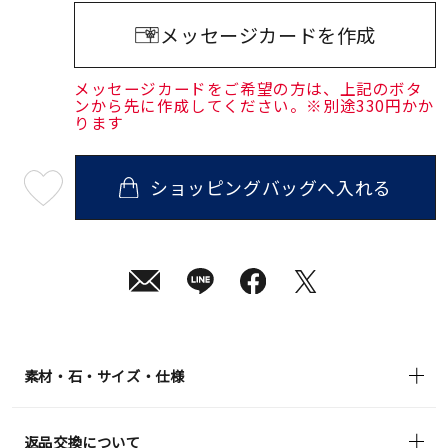
メッセージカードを作成
メッセージカードをご希望の方は、上記のボタ
ンから先に作成してください。※別途330円かか
ります
ショッピングバッグへ入れる
最
短
08
月
10
日
(月)
発
送
¥165,000
(tax
in)
素材・石・サイズ・仕様
返品交換について