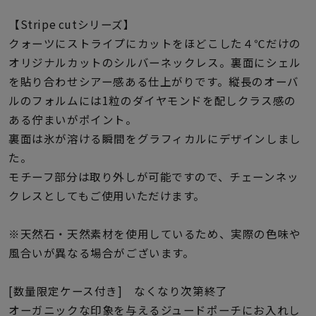
着用シーン
【Stripe cutシリーズ】
クォーツにストライプにカットをほどこした４℃だけの
コレクション
オリジナルカットのシルバーネックレス。裏面にシェル
を貼り合わせシアー感ある仕上がりです。縦長のオーバ
レディース
ルのフォルムには1粒のダイヤモンドを配しクラス感の
～
リングサイズ
ある佇まいがポイント。
裏面は氷が溶ける瞬間をグラフィカルにデザインしまし
た。
メンズ
～
モチーフ部分は取り外しが可能ですので、チェーンネッ
リングサイズ
クレスとしてもご使用いただけます。
価格
※天然石・天然素材を使用しているため、実際の色味や
¥0
¥400,
風合いが異なる場合がございます。
在庫
在庫ありのみ
すべて表示
[数量限定ケース付き] なくなり次第終了
オーガニックな印象を与えるジュードポーチにお入れし