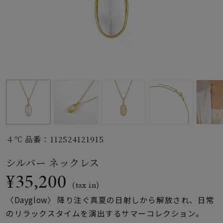
素材
カラー
誕生石
モチーフ
４℃ 品番：112524121915
石の色
シルバー ネックレス
¥35,200
ファッションテイス
(tax in)
ト
〈Dayglow〉 降り注ぐ真夏の日射しから解放され、日常
のリラックスタイムを演出するサマーコレクション。