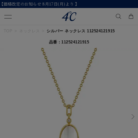
【2026 Summer Collection】発売中
TOP
ネックレス
シルバー ネックレス 112524121915
キーワードで検索する
品番：112524121915
人気検索キーワード
#summer
#ペア
#ダイヤモンド ネックレス
#エタニティ
#くまのプーさん
ブランド
４℃
カテゴリー
すべてのジュエリー