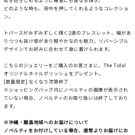
私を抱きしめるように幾重にも連なる輝き。
着用シーン
どのような時も、背中を押してくれるようなコレクショ
ン。
コレクション
トパーズがみずみずしく輝く2連のブレスレット。幅があ
レディース
りつつも抜け感があり軽やかなのも魅力。リバーシブル
～
リングサイズ
デザインでお好みに合わせて身に着けられます。
こちらのジュエリーをご購入のお客さまに、The Tidal
メンズ
オリジナルネイルポリッシュをプレゼント。
～
リングサイズ
[数量限定] なくなり次第終了
※ショッピングバッグ内にノベルティの画像が表示され
ていない場合、ノベルティのお取り扱いは終了しており
価格
¥0
¥400,
ます。
※沖縄・離島地域へのお届けについて
在庫
在庫ありのみ
すべて表示
ノベルティをお付けしている場合、通常よりお届けにお