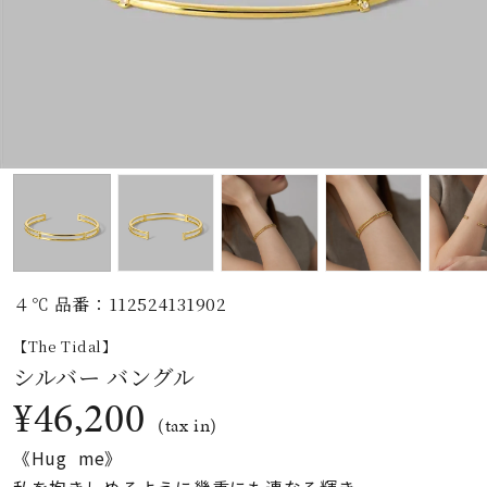
素材
カラー
誕生石
モチーフ
４℃ 品番：112524131902
石の色
【The Tidal】
シルバー バングル
ファッションテイス
¥46,200
ト
(tax in)
《Hug me》