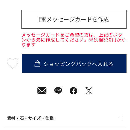
メッセージカードを作成
メッセージカードをご希望の方は、上記のボタ
ンから先に作成してください。※別途330円かか
ります
ショッピングバッグへ入れる
最
短
08
月
10
日
(月)
発
送
¥46,200
(tax
in)
素材・石・サイズ・仕様