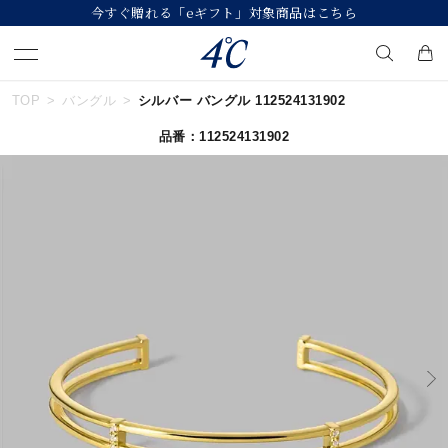
【価格改定のお知らせ 8月17日(月)より 】
TOP
バングル
シルバー バングル 112524131902
キーワードで検索する
品番：112524131902
人気検索キーワード
#summer
#ペア
#ダイヤモンド ネックレス
#エタニティ
#くまのプーさん
ブランド
４℃
カテゴリー
すべてのバングル