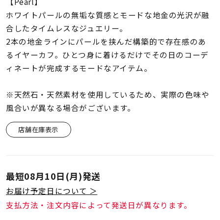
着用シーン
【Pearl】
ホワイトパールの無垢な質感とモードな地金の光沢が融
合したタイムレスなジュエリー。
コレクション
2本の地金ラインにパールを挟んだ構築的で存在感のあ
るイヤーカフ。ひとつ身に着けるだけでその日のコーデ
レディース
ィネートが完成するモードなアイテム。
～
リングサイズ
※天然石・天然素材を使用しているため、実際の色味や
風合いが異なる場合がございます。
メンズ
～
リングサイズ
店舗在庫表示
価格
¥0
¥400,
最短
08月10日(月)
発送
お届け予定日について ＞
在庫
在庫ありのみ
すべて表示
支払方法・注文内容によって発送日が異なります。