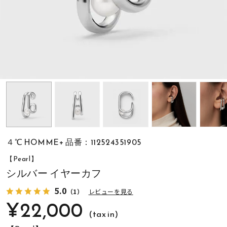
素材
カラー
誕生石
モチーフ
４℃ HOMME+ 品番：112524351905
石の色
【Pearl】
シルバー イヤーカフ
ファッションテイス
5.0
（1）
レビューを見る
ト
¥22,000
(tax in)