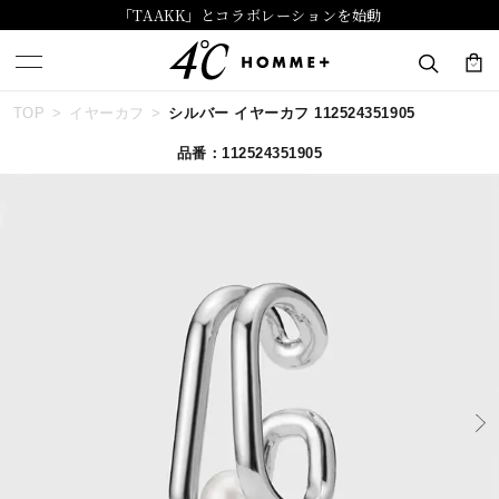
「TAAKK」とコラボレーションを始動
TOP
イヤーカフ
シルバー イヤーカフ 112524351905
キーワードで検索する
品番：112524351905
人気検索キーワード
#summer
#ダイヤモンド ネックレス
#くまのプーさん
#ペア
#エタニティ
ブランド
４℃ HOMME+
カテゴリー
イヤーカフ