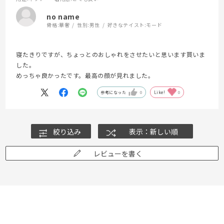
no name
骨格:
華奢
性別:
男性
好きなテイスト:
モード
寝たきりですが、ちょっとのおしゃれをさせたいと思います買いま
した。
めっちゃ良かったです。最高の顔が見れました。
参考になった
0
Like!
0
絞り込み
表示：新しい順
レビューを書く