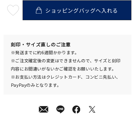
ショッピングバッグへ入れる
最
短
08
月
10
日
(月)
発
刻印・サイズ直しのご注意
送
¥16,500
※発送までに約6週間かかります。
(tax
in)
※ご注文確定後の変更はできませんので、サイズと刻印
内容にお間違いがないかご確認をお願いいたします。
※お支払い方法はクレジットカード、コンビニ先払い、
PayPayのみとなります。