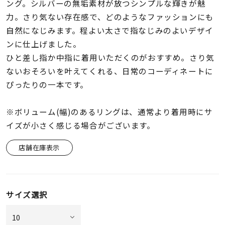
着用シーン
ング。シルバーの無垢素材が放つシンプルな輝きが魅
力。さり気ない存在感で、どのようなファッションにも
自然になじみます。程よい太さで指なじみのよいデザイ
コレクション
ンに仕上げました。
ひと差し指か中指に着用いただくのがおすすめ。さり気
レディース
ないおそろいを叶えてくれる、日常のコーディネートに
～
リングサイズ
ぴったりの一本です。
※ボリューム(幅)のあるリングは、通常より着用時にサ
メンズ
～
イズが小さく感じる場合がございます。
リングサイズ
店舗在庫表示
価格
¥0
¥400,
サイズ選択
在庫
在庫ありのみ
すべて表示