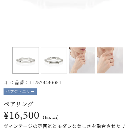
素材
カラー
誕生石
モチーフ
４℃ 品番：112524440051
石の色
ペアジュエリー
ペアリング
ファッションテイス
¥16,500
ト
(tax in)
ヴィンテージの雰囲気とモダンな美しさを融合させたリ