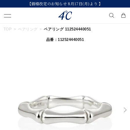
【価格改定のお知らせ 8月17日(月)より 】
TOP
ペアリング
ペアリング 112524440051
キーワードで検索する
品番：112524440051
人気検索キーワード
#summer
#ダイヤモンド ネックレス
#くまのプーさん
#ペア
#エタニティ
ブランド
４℃
カテゴリー
すべてのジュエリー