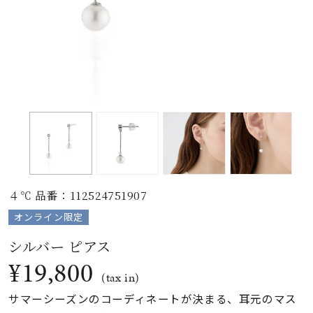
素材
カラー
誕生石
モチーフ
４℃ 品番：112524751907
石の色
オンライン限定
シルバー ピアス
ファッションテイス
¥19,800
ト
(tax in)
サマーシーズンのコーディネートが決まる、耳元のマス