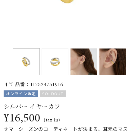
素材
カラー
誕生石
モチーフ
４℃ 品番：112524751916
石の色
オンライン限定
SOLDOUT
シルバー イヤーカフ
ファッションテイス
¥16,500
ト
(tax in)
サマーシーズンのコーディネートが決まる、耳元のマス