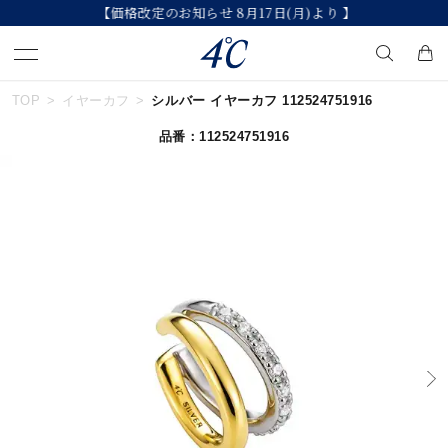
【価格改定のお知らせ 8月17日(月)より 】
TOP
イヤーカフ
シルバー イヤーカフ 112524751916
キーワードで検索する
品番：112524751916
人気検索キーワード
#summer
#ダイヤモンド ネックレス
#くまのプーさん
#ペア
#エタニティ
ブランド
４℃
カテゴリー
イヤーカフ