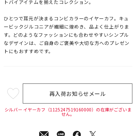
着用シーン
トバイアイテムを揃えたコレクション。
ひとつで耳元が決まるコンビカラーのイヤーカフ。キュ
コレクション
ービックジルコニアが繊細に煌めき、品よく仕上がりま
す。どのようなファッションにも合わせやすいシンプル
レディース
なデザインは、ご自身のご褒美や大切な方へのプレゼン
～
リングサイズ
トにもおすすめです。
メンズ
～
リングサイズ
再入荷お知らせメール
¥16,500
価格
¥0
¥400,
(tax
in)
シルバー イヤーカフ（1125247519160000）の在庫がございま
せん。
在庫
在庫ありのみ
すべて表示