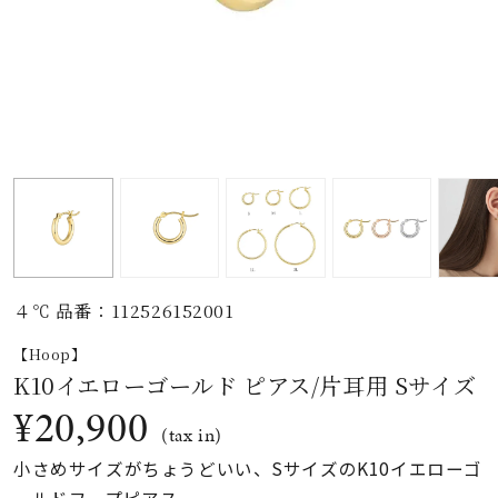
素材
カラー
誕生石
モチーフ
４℃ 品番：112526152001
石の色
【Hoop】
K10イエローゴールド ピアス/片耳用 Sサイズ
ファッションテイス
¥20,900
ト
(tax in)
小さめサイズがちょうどいい、SサイズのK10イエローゴ