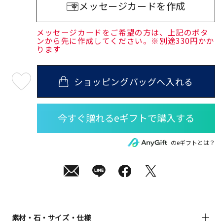
メッセージカードを作成
メッセージカードをご希望の方は、上記のボタ
ンから先に作成してください。※別途330円かか
ります
ショッピングバッグへ入れる
最
短
08
月
10
日
(月)
発
送
¥20,900
のeギフトとは？
(tax
in)
素材・石・サイズ・仕様