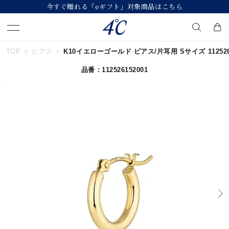
今すぐ贈れる「eギフト」対象商品はこちら
TOP
ピアス
K10イエローゴールド ピアス/片耳用 Sサイズ 1125261
キーワードで検索する
品番：112526152001
人気検索キーワード
#ペア
#ハーフエタニティリング
#エタニティ
#ダイヤモンド ネックレス
#eギフト
ブランド
４℃
カテゴリー
すべてのジュエリー