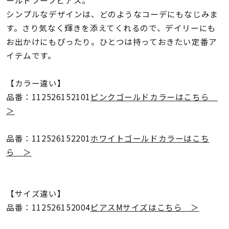
ールドフープピアス。
着用シーン
シンプルなデザインは、どのようなコーデにもなじみま
す。さり気なく輝きを添えてくれるので、デイリーにも
コレクション
お出かけにもぴったり。ひとつは持っておきたい定番ア
イテムです。
レディース
～
リングサイズ
【カラー違い】
品番：112526152101
ピンクゴールドカラーはこちら
＞
メンズ
～
リングサイズ
品番：112526152201
ホワイトゴールドカラーはこち
ら ＞
価格
¥0
¥400,
【サイズ違い】
品番：112526152004
ピアスMサイズはこちら ＞
在庫
在庫ありのみ
すべて表示