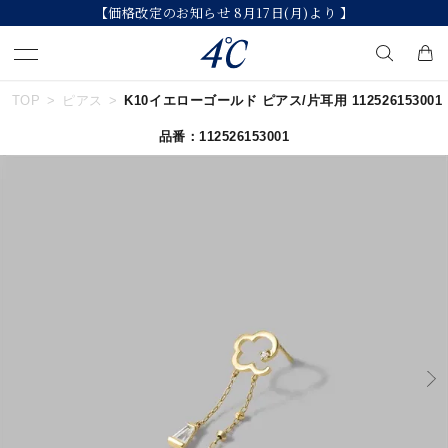
【価格改定のお知らせ 8月17日(月)より 】
TOP
ピアス
K10イエローゴールド ピアス/片耳用 112526153001
キーワードで検索する
品番：112526153001
人気検索キーワード
#summer
#ペア
#ダイヤモンド ネックレス
#エタニティ
#くまのプーさん
ブランド
４℃
カテゴリー
すべてのジュエリー