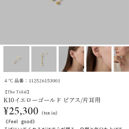
素材
カラー
誕生石
モチーフ
４℃ 品番：112526153001
石の色
【The Tidal】
K10イエローゴールド ピアス/片耳用
ファッションテイス
¥25,300
ト
(tax in)
《Feel good》