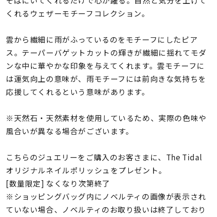
そばにいてくれるだけで心が躍る。自然と気分を上げて
着用シーン
くれるウェザーモチーフコレクション。
コレクション
雲から繊細に雨がふっているのをモチーフにしたピア
ス。テーパーバゲットカットの輝きが繊細に揺れてモダ
レディース
ンな中に華やかな印象を与えてくれます。雲モチーフに
～
リングサイズ
は運気向上の意味が、雨モチーフには前向きな気持ちを
応援してくれるという意味があります。
メンズ
※天然石・天然素材を使用しているため、実際の色味や
～
リングサイズ
風合いが異なる場合がございます。
こちらのジュエリーをご購入のお客さまに、The Tidal
価格
¥0
¥400,
オリジナルネイルポリッシュをプレゼント。
[数量限定] なくなり次第終了
※ショッピングバッグ内にノベルティの画像が表示され
在庫
在庫ありのみ
すべて表示
ていない場合、ノベルティのお取り扱いは終了しており