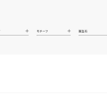
ホワイト
ピンク
パープル
ブルー
グリーン
マルチカラー
材
モチーフ
誕生石
ニン
エレガント
カジュアル
フォーマル
モード
ス
ご褒美
記念日
誕生日
気分転換
デート
ジュエリー
腕周りジュエリー
ペアジュエリー
ベストセレ
ンラインショップ限定
～
～