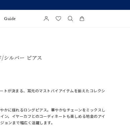
Guide
カートに商品がありません。
l Jewelry
ド/シルバー ピアス
証
ダルサービス
ダルリングの選び方
ネートが決まる、耳元のマストバイアイテムを揃えたコレクシ
軽やかに揺れるロングピアス。華やかなチェーンをミックスし
ザイン。イヤーカフとのコーディネートも楽しめる地金のアイ
ージョンまで幅広く活躍します。