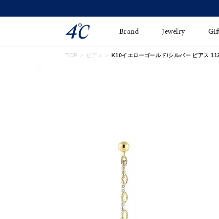
Brand
Jewelry
Gif
TOP
ピアス
K10イエローゴールド/シルバー ピアス 1125
ネックレス
ネックレスチェ-ン
Online Shop
ピンキーリング
ピアス
ショッピングガイド
イヤーカフ
ブレスレット
よくあるご質問
ペアネックレス
ペアリング
オンライン限定ジュエ
誕生石
リー
すべてのアイテム
ブライダルリング
はこちら