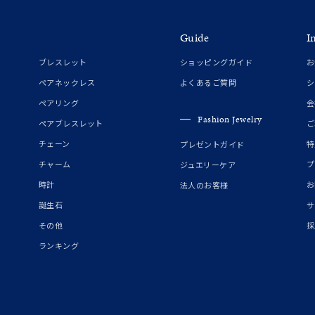
Guide
I
ブレスレット
ショッピングガイド
お
ペアネックレス
よくあるご質問
シ
ペアリング
会
Fashion Jewelry
ペアブレスレット
ご
チェーン
特
プレゼントガイド
チャーム
プ
ジュエリーケア
時計
お
法人のお客様
誕生石
サ
その他
採
ランキング