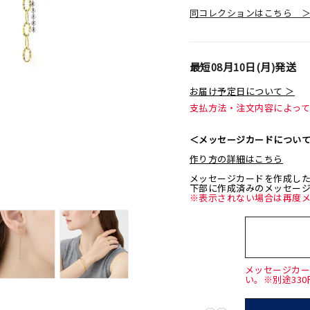
同コレクションはこちら 
最短
08月10日(月)
発送
お届け予定日について ＞
支払方法・注文内容によっ
＜メッセージカードについ
作り方の詳細はこちら
メッセージカードを作成し
下部に作成済みのメッセー
※表示されない場合は再度
メッセージカ
い。※別途33