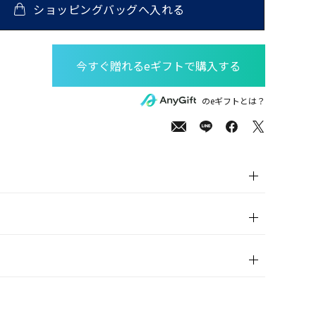
ショッピングバッグへ入れる
00
(tax
のeギフトとは？
in)