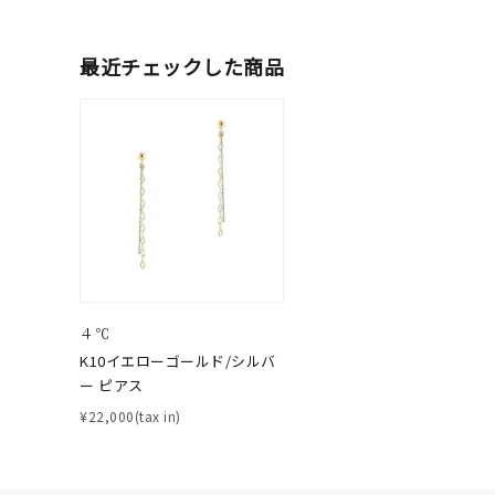
最近チェックした商品
ブランド
カテゴリー
素材
プラチ
カラー
イエロ
４℃
K10イエローゴールド/シルバ
1月の
ー ピアス
誕生石
7月の
¥22,000(tax in)
しずく
モチーフ
クロス