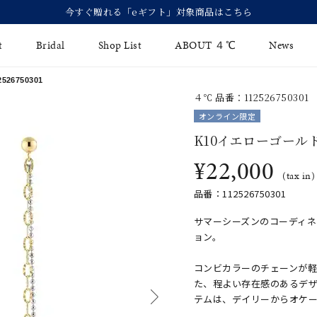
今すぐ贈れる「eギフト」対象商品はこちら
t
Bridal
Shop List
ABOUT ４℃
News
26750301
４℃ 品番：112526750301
リング
Fashion Jewelry
Brida
オンライン限定
イヤリング
K10イエローゴール
ジュエリーケア
永久保
¥22,000
バングル
法人のお客様
ブライ
(tax in)
品番：112526750301
ペアブレスレット
ブライ
サマーシーズンのコーディ
その他のアイテム
ョン。
コンビカラーのチェーンが
た、程よい存在感のあるデ
テムは、デイリーからオケ