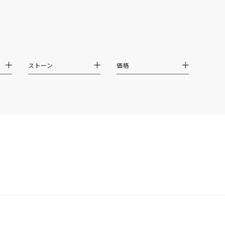
イエロー
ブラウン
ストーン
価格
シンプル
ユニセックス
結婚式
推し活
クション