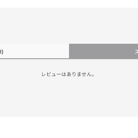
0)
レビューはありません。
r
#ペア
#ダイヤモンド ネックレス
#エタニティ
#くまのプー