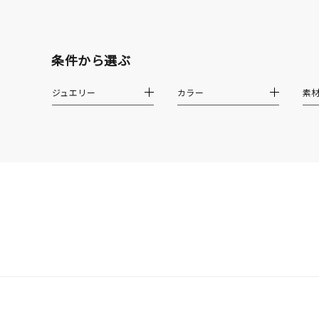
クリア
石の色
条件から選ぶ
レッド
ジュエリー
カラー
素
ファッションテイスト
フェミ
着用シーン
オフィ
耳周り
コレクション
公式オ
レディース
リングサイズ
メンズ
リングサイズ