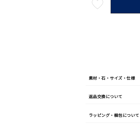
最
短
08
月
10
日
(月)
発
送
¥22,0
素材・石・サイズ・仕様
返品交換について
ラッピング・梱包について