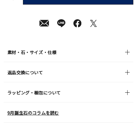
短
08
月
10
日
(月)
発
送
¥159,500
(tax
in)
素材・石・サイズ・仕様
返品交換について
ラッピング・梱包について
9月誕生石のコラムを読む