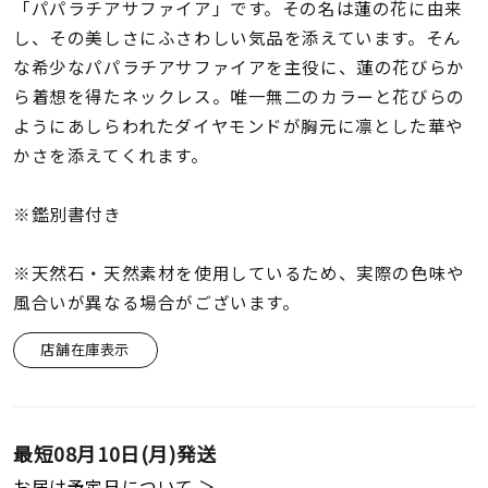
着用シーン
「パパラチアサファイア」です。その名は蓮の花に由来
し、その美しさにふさわしい気品を添えています。そん
な希少なパパラチアサファイアを主役に、蓮の花びらか
コレクション
ら着想を得たネックレス。唯一無二のカラーと花びらの
ようにあしらわれたダイヤモンドが胸元に凛とした華や
レディース
かさを添えてくれます。
～
リングサイズ
※鑑別書付き
メンズ
～
※天然石・天然素材を使用しているため、実際の色味や
リングサイズ
風合いが異なる場合がございます。
店舗在庫表示
価格
¥0
¥400,
在庫
在庫ありのみ
すべて表示
最短
08月10日(月)
発送
お届け予定日について ＞