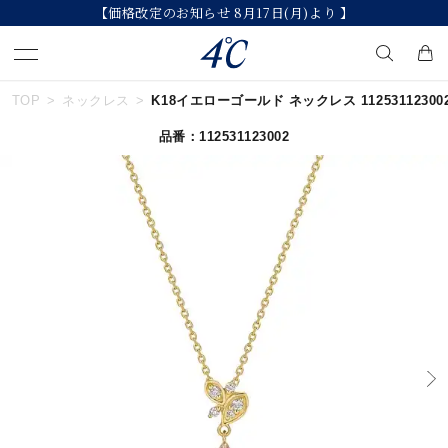
【価格改定のお知らせ 8月17日(月)より 】
TOP
ネックレス
K18イエローゴールド ネックレス 11253112300
キーワードで検索する
品番：112531123002
人気検索キーワード
#summer
#ペア
#ダイヤモンド ネックレス
#エタニティ
#くまのプーさん
ブランド
４℃
カテゴリー
すべてのジュエリー