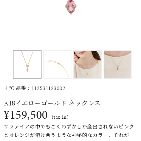
素材
カラー
誕生石
モチーフ
４℃ 品番：112531123002
石の色
K18イエローゴールド ネックレス
¥159,500
ファッションテイス
(tax in)
ト
サファイアの中でもごくわずかしか産出されないピンク
とオレンジが溶け合うような神秘的なカラー、それが