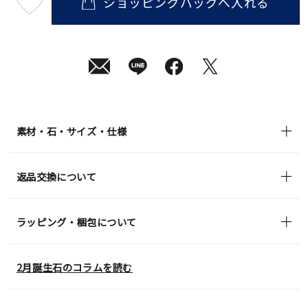
ショッピングバッグへ入れる
最
短
08
月
10
日
(月)
発
送
¥19,800
(tax
in)
素材・石・サイズ・仕様
返品交換について
ラッピング・梱包について
2月誕生石のコラムを読む