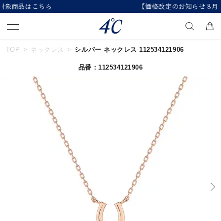
【価格改定のお知らせ 8月17日(月)より 】
TOP
ネックレス
シルバー ネックレス 112534121906
キーワードで検索する
品番：112534121906
人気検索キーワード
#summer
#ペア
#ダイヤモンド ネックレス
#エタニティ
#くまのプーさん
ブランド
４℃
カテゴリー
誕生石