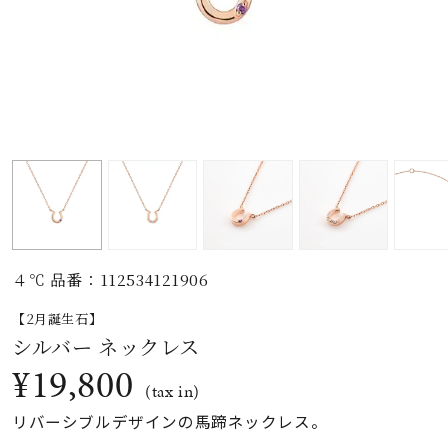
素材
カラー
誕生石
モチーフ
４℃ 品番：112534121906
石の色
【2月誕生石】
シルバー ネックレス
ファッションテイス
¥19,800
ト
(tax in)
リバーシブルデザインの馬蹄ネックレス。