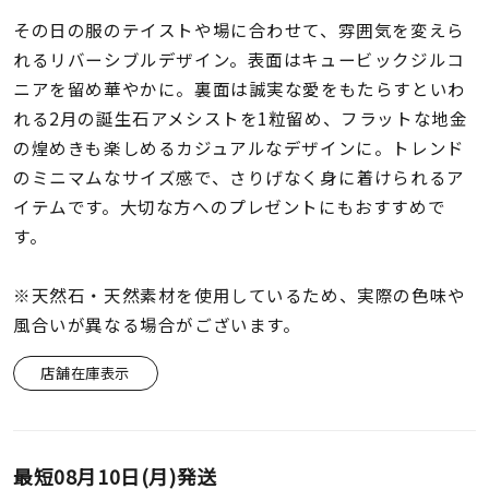
着用シーン
その日の服のテイストや場に合わせて、雰囲気を変えら
れるリバーシブルデザイン。表面はキュービックジルコ
コレクション
ニアを留め華やかに。裏面は誠実な愛をもたらすといわ
れる2月の誕生石アメシストを1粒留め、フラットな地金
レディース
の煌めきも楽しめるカジュアルなデザインに。トレンド
～
リングサイズ
のミニマムなサイズ感で、さりげなく身に着けられるア
イテムです。大切な方へのプレゼントにもおすすめで
す。
メンズ
～
リングサイズ
※天然石・天然素材を使用しているため、実際の色味や
風合いが異なる場合がございます。
価格
¥0
¥400,
店舗在庫表示
在庫
在庫ありのみ
すべて表示
最短
08月10日(月)
発送