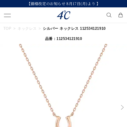
【価格改定のお知らせ 8月17日(月)より 】
TOP
ネックレス
シルバー ネックレス 112534121910
キーワードで検索する
品番：112534121910
人気検索キーワード
#summer
#ダイヤモンド ネックレス
#くまのプーさん
#ペア
#エタニティ
ブランド
４℃
カテゴリー
誕生石