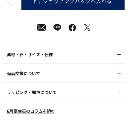
ショッピングバッグへ入れる
最
短
08
月
10
日
(月)
発
送
¥19,800
(tax
in)
素材・石・サイズ・仕様
返品交換について
ラッピング・梱包について
6月誕生石のコラムを読む