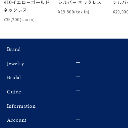
K10イエローゴールド
シルバー ネックレス
シルバ
ネックレス
¥19,800(tax in)
¥20,900
¥35,200(tax in)
Brand
Jewelry
Bridal
Guide
Information
Account