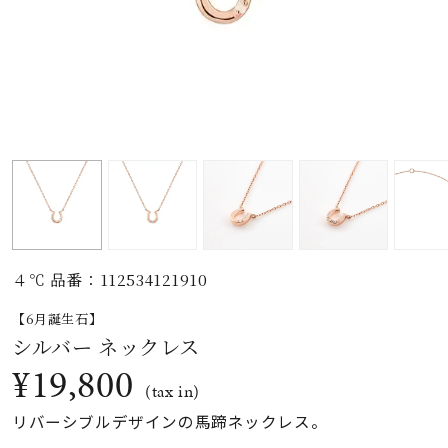
素材
カラー
誕生石
モチーフ
４℃ 品番：112534121910
石の色
【6月誕生石】
シルバー ネックレス
ファッションテイス
¥19,800
ト
(tax in)
リバーシブルデザインの馬蹄ネックレス。