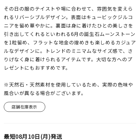
着用シーン
その日の服のテイストや場に合わせて、雰囲気を変えら
れるリバーシブルデザイン。表面はキュービックジルコ
コレクション
ニアを留め華やかに。裏面は身に着けたひとの美しさを
引き出してくれるといわれる6月の誕生石ムーンストーン
レディース
を1粒留め、フラットな地金の煌めきも楽しめるカジュア
～
リングサイズ
ルなデザインに。トレンドのミニマムなサイズ感で、さ
りげなく身に着けられるアイテムです。大切な方へのプ
レゼントにもおすすめです。
メンズ
～
リングサイズ
※天然石・天然素材を使用しているため、実際の色味や
風合いが異なる場合がございます。
価格
¥0
¥400,
店舗在庫表示
在庫
在庫ありのみ
すべて表示
最短
08月10日(月)
発送