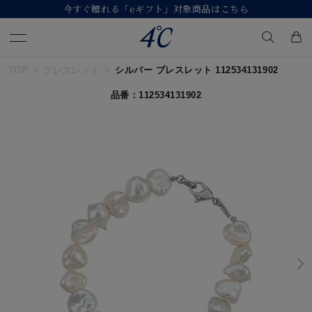
【価格改定のお知らせ 8月17日(月)より 】
TOP
ブレスレット
シルバー ブレスレット 112534131902
キーワードで検索する
品番：112534131902
人気検索キーワード
#ペア
#ハーフエタニティリング
#エタニティ
#ダイヤモンド ネックレス
#eギフト
ブランド
４℃
カテゴリー
すべてのジュエリー