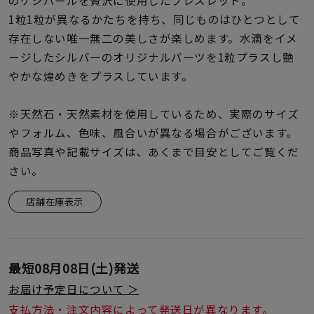
のケシパールを贅沢に使用したブレスレット。
着用シーン
1粒1粒が異なるかたちを持ち、同じものはひとつとして
存在しない唯一無二の美しさが楽しめます。水滴をイメ
コレクション
ージしたシルバーのオリジナルパーツを1粒プラスし艶
やかな煌めきをプラスしています。
レディース
～
リングサイズ
※天然石・天然素材を使用しているため、実際のサイズ
やフォルム、色味、風合いが異なる場合がございます。
商品写真や記載サイズは、あくまで目安としてご覧くだ
メンズ
さい。
～
リングサイズ
店舗在庫表示
価格
¥0
¥400,
最短
08月08日(土)
発送
在庫
在庫ありのみ
すべて表示
お届け予定日について ＞
支払方法・注文内容によって発送日が異なります。