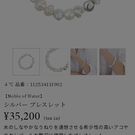
素材
カラー
誕生石
モチーフ
４℃ 品番：112534131902
石の色
【Noble of Water】
シルバー ブレスレット
ファッションテイス
¥35,200
ト
(tax in)
水のしなやかなうねりを連想させる希少性の高いアコヤ