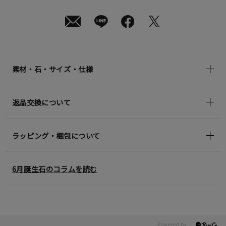
08
日
(土)
発
送
¥35,200
(tax
in)
素材・石・サイズ・仕様
返品交換について
ラッピング・梱包について
6月誕生石のコラムを読む