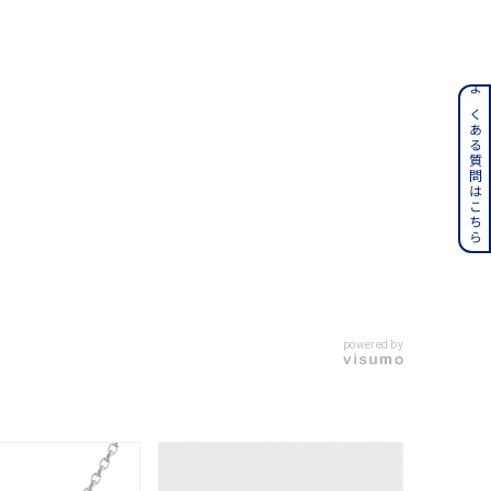
ンレス
よくある質問はこちら
その他
誕生石
6月の誕生石
月の誕生石
12月の誕生石
ムーン
フラワー
powered by
イエロー
ブラウン