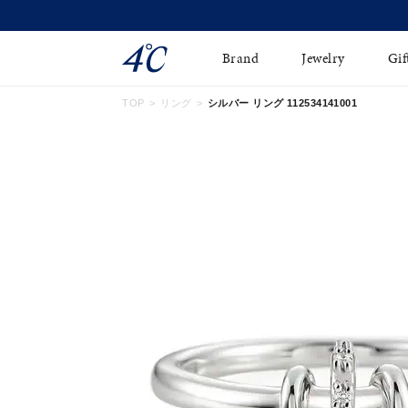
Brand
Jewelry
Gif
TOP
リング
シルバー リング 112534141001
ネックレス
ネックレスチェ-ン
Online Shop
ピンキーリング
ピアス
ショッピングガイド
イヤーカフ
ブレスレット
よくあるご質問
ペアネックレス
ペアリング
オンライン限定ジュエ
誕生石
リー
すべてのアイテム
ブライダルリング
はこちら