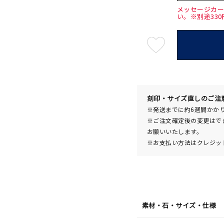
メッセージカ
い。※別途33
最
短
08
月
08
日
(土)
発
送
¥24,2
刻印・サイズ直しのご注
※発送までに約6週間かか
※ご注文確定後の変更はで
お願いいたします。
※お支払い方法はクレジット
素材・石・サイズ・仕様