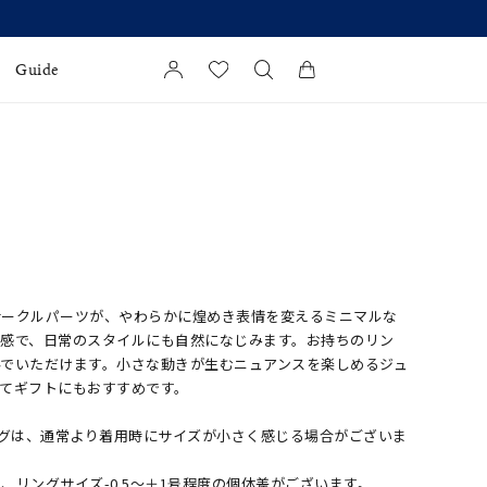
Guide
カートに商品がありません。
l Jewelry
証
ダルサービス
ダルリングの選び方
サークルパーツが、やわらかに煌めき表情を変えるミニマルな
ス感で、日常のスタイルにも自然になじみます。お持ちのリン
んでいただけます。小さな動きが生むニュアンスを楽しめるジュ
てギフトにもおすすめです。
ングは、通常より着用時にサイズが小さく感じる場合がございま
、リングサイズ-0.5～＋1号程度の個体差がございます。