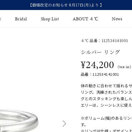
【価格改定のお知らせ 8月17日(月)より 】
t
Bridal
Shop List
ABOUT ４℃
News
４℃ 品番：112534141001
リング
Fashion Jewelry
Brida
シルバー リング
イヤリング
¥24,200
ジュエリーケア
永久保
(tax in)
バングル
法人のお客様
ブライ
品番：112534141001
ペアブレスレット
ブライ
体の動きに合わせて揺れる
リング。洗練されたバラン
その他のアイテム
グとのスタッキングも楽し
エリーは、シーンレスに使え
※ボリューム(幅)のあるリ
す。
※リングは仕様・デザイン上