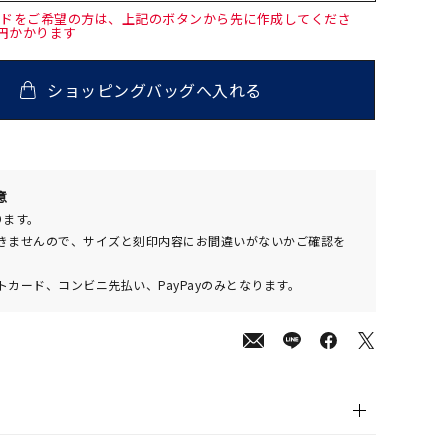
ードをご希望の方は、上記のボタンから先に作成してくださ
0円かかります
ショッピングバッグへ入れる
00
意
(tax
ります。
in)
きませんので、サイズと刻印内容にお間違いがないかご確認を
カード、コンビニ先払い、PayPayのみとなります。