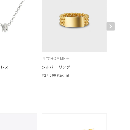
シンプル
ユニセックス
結婚式
推し活
クション
４℃HOMME＋
４℃
クレス
シルバー リング
シルバー 
¥
27,500
¥
24,200
0