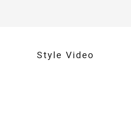
Style Video
#ハーフエタニティリング
#エタニティ
#ダイヤモンド ネックレス