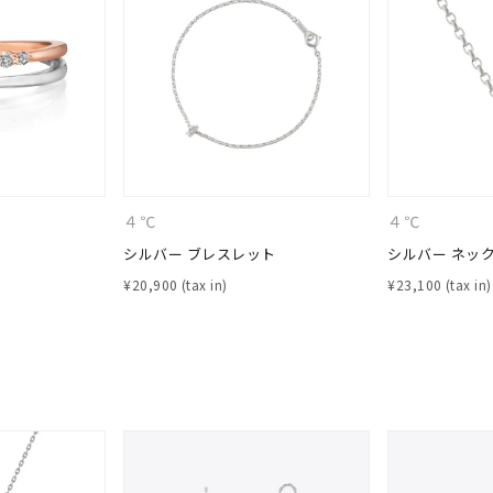
ニン
エレガント
カジュアル
フォーマル
モード
ス
ご褒美
記念日
誕生日
気分転換
デート
ジュエリー
腕周りジュエリー
ペアジュエリー
ベストセレ
ンラインショップ限定
４℃
４℃
シルバー ブレスレット
シルバー ネッ
～
¥
20,900
¥
23,100
～
¥400,00