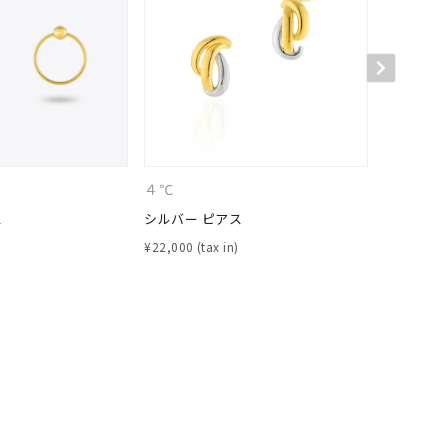
４℃
４℃
ス
シルバー ピアス
シルバー 
¥
22,000
¥
24,200