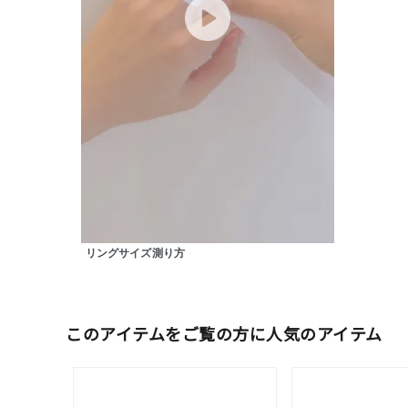
カテゴリー
素材
プラチ
カラー
イエロ
1月の
誕生石
7月の
リングサイズ測り方
しずく
モチーフ
クロス
このアイテムをご覧の方に人気のアイテム
クリア
石の色
レッド