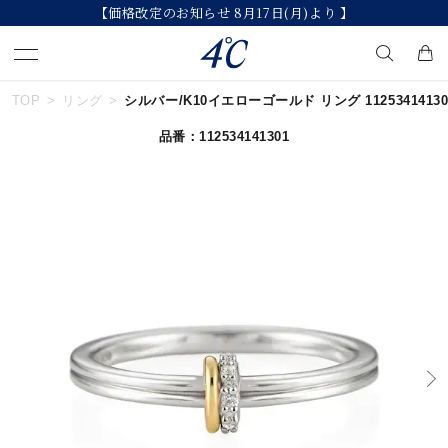
【価格改定のお知らせ 8月17日(月)より 】
TOP
リング
シルバー/K10イエローゴールド リング 11253414130
キーワードで検索する
品番：112534141301
人気検索キーワード
#summer
#ダイヤモンド ネックレス
#くまのプーさん
#ペア
#エタニティ
ブランド
４℃
カテゴリー
すべてのジュエリー