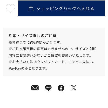
ショッピングバッグへ入れる
最
短
08
月
10
日
(月)
発
刻印・サイズ直しのご注意
送
¥28,600
※発送までに約6週間かかります。
(tax
in)
※ご注文確定後の変更はできませんので、サイズと刻印
内容にお間違いがないかご確認をお願いいたします。
※お支払い方法はクレジットカード、コンビニ先払い、
PayPayのみとなります。