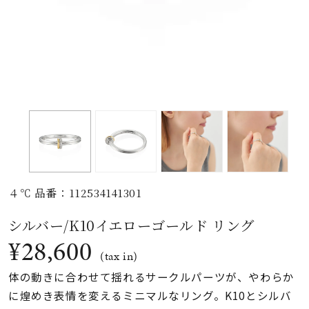
素材
カラー
誕生石
モチーフ
４℃ 品番：112534141301
石の色
シルバー/K10イエローゴールド リング
¥28,600
ファッションテイス
(tax in)
ト
体の動きに合わせて揺れるサークルパーツが、やわらか
に煌めき表情を変えるミニマルなリング。K10とシルバ