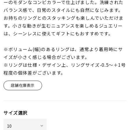
着用シーン
ーのモダンなコンビカラーで仕上げました。洗練された
バランス感で、日常のスタイルにも自然になじみます。
お持ちのリングとのスタッキングも楽しんでいただけま
コレクション
す。小さな動きが生むニュアンスを楽しめるジュエリー
は、シーンレスに使えてギフトにもおすすめです。
レディース
～
リングサイズ
※ボリューム(幅)のあるリングは、通常より着用時にサ
イズが小さく感じる場合がございます。
※リングは仕様・デザイン上、リングサイズ-0.5～＋1号
メンズ
～
程度の個体差がございます。
リングサイズ
店舗在庫表示
価格
¥0
¥400,
サイズ選択
在庫
在庫ありのみ
すべて表示