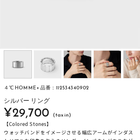
素材
カラー
誕生石
モチーフ
４℃ HOMME+ 品番：112534340902
石の色
シルバー リング
¥29,700
(tax in)
ファッションテイス
ト
【Colored Stones】
ウォッチバンドをイメージさせる幅広アームがインダス