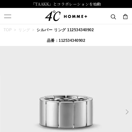
「TAAKK」とコラボレーションを始動
TOP
リング
シルバー リング 112534340902
キーワードで検索する
品番：112534340902
人気検索キーワード
#summer
#ダイヤモンド ネックレス
#くまのプーさん
#エタニティ
#ジュエリー
ブランド
４℃ HOMME+
カテゴリー
すべてのジュエリー