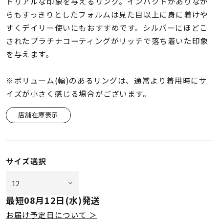
着用シーン
トリアルな印象を与えるリング。インパクトがありなが
らもすっきりとしたフォルムは見た目以上に身に着けや
すくデイリー使いにもおすすめです。シルバーにほどこ
コレクション
されたプラチナコーティングがリッチで落ち着いた印象
を与えます。
レディース
～
リングサイズ
※ボリューム(幅)のあるリングは、通常より着用時にサ
イズが小さく感じる場合がございます。
メンズ
店舗在庫表示
～
リングサイズ
サイズ選択
価格
¥0
¥400,
最短
08月12日(水)
発送
在庫
在庫ありのみ
すべて表示
お届け予定日について ＞