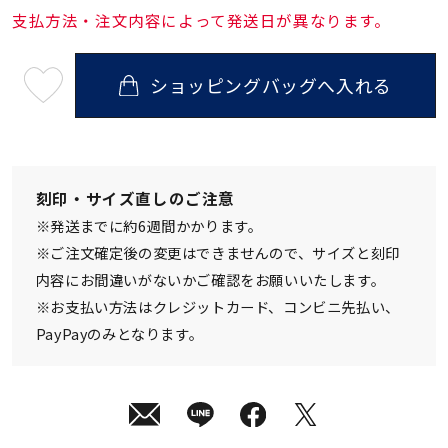
支払方法・注文内容によって発送日が異なります。
ショッピングバッグへ入れる
最
短
08
月
12
日
(水)
発
刻印・サイズ直しのご注意
送
¥29,700
※発送までに約6週間かかります。
(tax
in)
※ご注文確定後の変更はできませんので、サイズと刻印
内容にお間違いがないかご確認をお願いいたします。
※お支払い方法はクレジットカード、コンビニ先払い、
PayPayのみとなります。